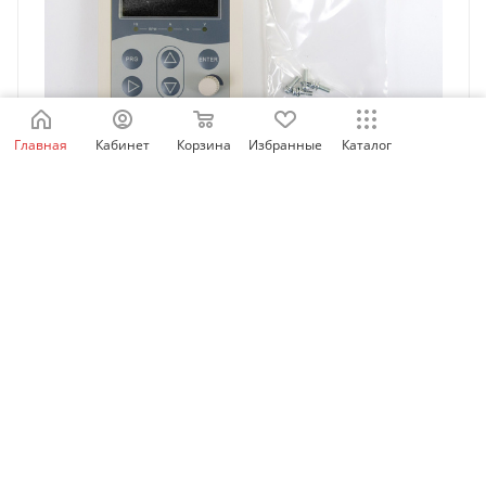
Главная
Кабинет
Корзина
Избранные
Каталог
MDKE8 | Дополнительная панель управления для
MD200 с потенциометром, Inovance
Есть в наличии: 8
2 397.18
₽
/шт