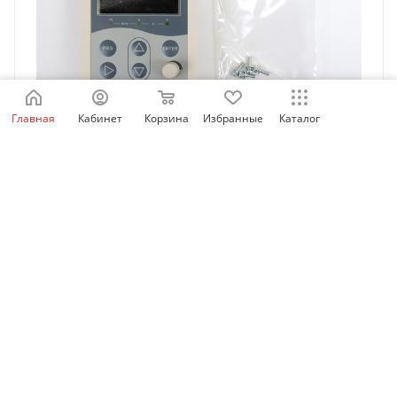
Главная
Кабинет
Корзина
Избранные
Каталог
MDKE8 | Дополнительная панель управления для
MD200 с потенциометром, Inovance
Есть в наличии: 8
2 397.18
₽
/шт