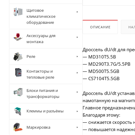
Щитовое
климатическое
оборудование
ОПИСАНИЕ
НА
Аксессуары для
монтажа
Дроссель dU/dt для пре
Реле
— MD310T5.5B
— MD290T3.7G/5.5PB
— MD500T5.5GB
Контакторы и
тепловые реле
— CS7104T5.5GB
Блоки питания и
Дроссель dU/dt устана
трансформаторы
намотанную на магнит
Главное предназначени
Клеммы и разъёмы
Благодаря этому:
— снижается скорость 
Маркировка
— повышается надежно