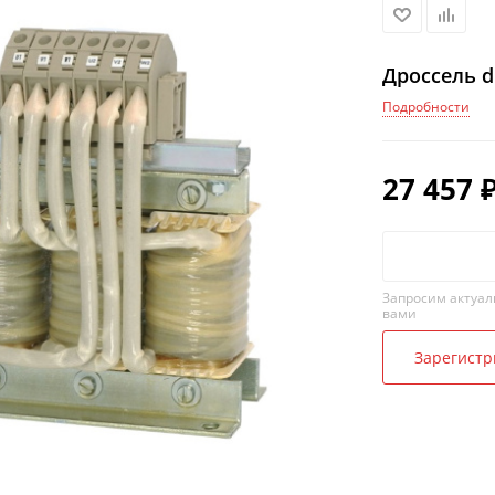
Дроссель d
Подробности
27 457
Запросим актуал
вами
Зарегистр