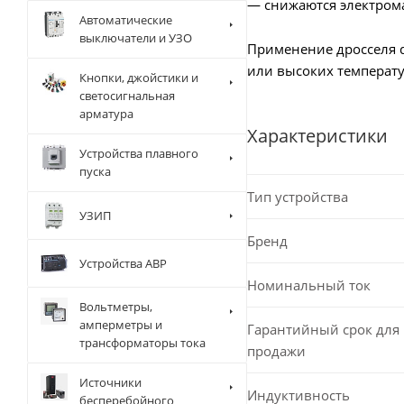
— снижаются электрома
Автоматические
выключатели и УЗО
Применение дросселя d
или высоких температу
Кнопки, джойстики и
светосигнальная
арматура
Характеристики
Устройства плавного
пуска
Тип устройства
УЗИП
Бренд
Устройства АВР
Номинальный ток
Вольтметры,
амперметры и
Гарантийный срок для 
трансформаторы тока
продажи
Источники
Индуктивность
бесперебойного