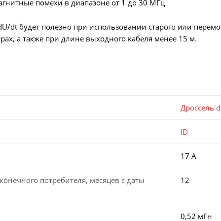
гнитные помехи в диапазоне от 1 до 30 МГц
U/dt будет полезно при использовании старого или перемот
рах, а также при длине выходного кабеля менее 15 м.
Дроссель d
ID
17 А
конечного потребителя, месяцев с даты
12
0,52 мГн