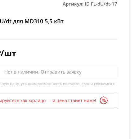
Артикул:
ID FL-dU/dt-17
U/dt для MD310 5,5 кВт
₽
/шт
Нет в наличии. Отправить заявку
ьную цену, уточним возможность поставки, срок и свяжемся с
ируйтесь как юрлицо — и цена станет ниже!