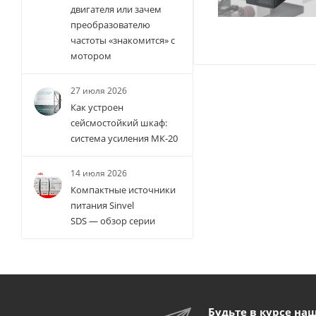
двигателя или зачем
преобразователю
частоты «знакомится» с
мотором
27 июля 2026
Как устроен
сейсмостойкий шкаф:
система усиления МК-20
14 июля 2026
Компактные источники
питания Sinvel
SDS — обзор серии
Будьте в курсе на