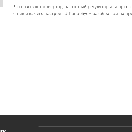
Его называют инвертор, частотный регулятор или просто
ящик и как его настроить? Попробуем разобраться на пр
ших