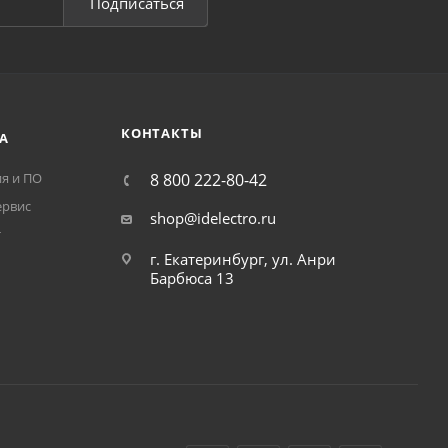
Подписаться
КОНТАКТЫ
А
я и ПО
8 800 222-80-42
ервис
shop@idelectro.ru
т
г. Екатеринбург, ул. Анри
Барбюса 13