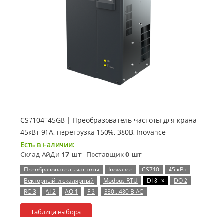
CS7104T45GB | Преобразователь частоты для крана
45кВт 91А, перегрузка 150%, 380B, Inovance
Есть в наличии:
Склад АйДи
17 шт
Поставщик
0 шт
Преобразователь частоты
Inovance
CS710
45 кВт
x
Векторный и скалярный
Modbus RTU
DI 8
DO 2
RO 3
AI 2
AO 1
F 3
380…480 В AC
Таблица выбора