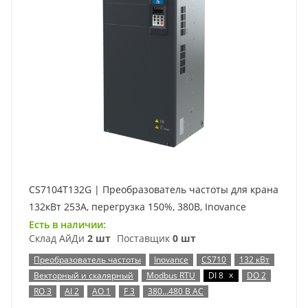
CS7104T132G | Преобразователь частоты для крана
132кВт 253А, перегрузка 150%, 380B, Inovance
Есть в наличии:
Склад АйДи
2 шт
Поставщик
0 шт
Преобразователь частоты
Inovance
CS710
132 кВт
x
Векторный и скалярный
Modbus RTU
DI 8
DO 2
RO 3
AI 2
AO 1
F 3
380…480 В AC