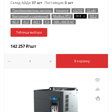
Склад АйДи
37 шт
Поставщик
0 шт
Преобразователь частоты
Inovance
CS710
22 кВт
x
Векторный и скалярный
Modbus RTU
DI 8
DO 2
RO 3
AI 2
AO 1
F 3
380…480 В AC
Таблица выбора
142 257
₽
/шт
В корзину