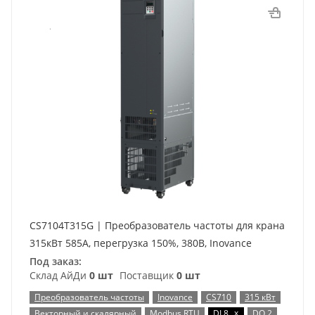
CS7104T315G | Преобразователь частоты для крана
315кВт 585А, перегрузка 150%, 380B, Inovance
Под заказ:
Склад АйДи
0 шт
Поставщик
0 шт
Преобразователь частоты
Inovance
CS710
315 кВт
x
Векторный и скалярный
Modbus RTU
DI 8
DO 2