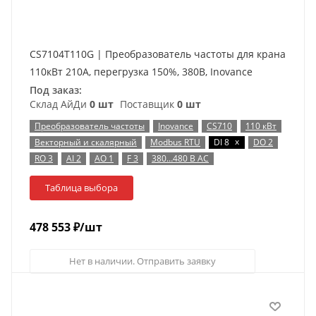
CS7104T110G | Преобразователь частоты для крана
110кВт 210А, перегрузка 150%, 380B, Inovance
Под заказ:
Склад АйДи
0 шт
Поставщик
0 шт
Преобразователь частоты
Inovance
CS710
110 кВт
x
Векторный и скалярный
Modbus RTU
DI 8
DO 2
RO 3
AI 2
AO 1
F 3
380…480 В AC
Таблица выбора
478 553
₽
/шт
Нет в наличии. Отправить заявку