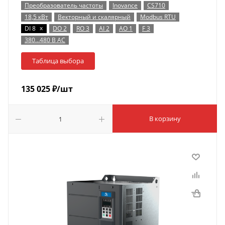
Преобразователь частоты
Inovance
CS710
18,5 кВт
Векторный и скалярный
Modbus RTU
x
DI 8
DO 2
RO 3
AI 2
AO 1
F 3
380…480 В AC
Таблица выбора
135 025
₽
/шт
В корзину