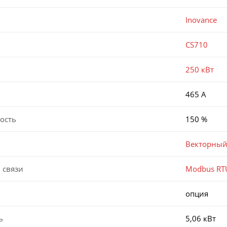
Inovance
CS710
250 кВт
465 А
ость
150 %
Векторный
 связи
Modbus RT
опция
ь
5,06 кВт