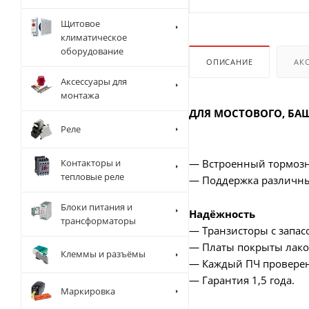
Щитовое
климатическое
оборудование
ОПИСАНИЕ
АК
Аксессуары для
монтажа
ДЛЯ МОСТОВОГО, БА
Реле
Контакторы и
— Встроенный тормозн
тепловые реле
— Поддержка различны
Блоки питания и
Надёжность
трансформаторы
— Транзисторы с запасо
— Платы покрыты лаком
Клеммы и разъёмы
— Каждый ПЧ проверен 
— Гарантия 1,5 года.
Маркировка