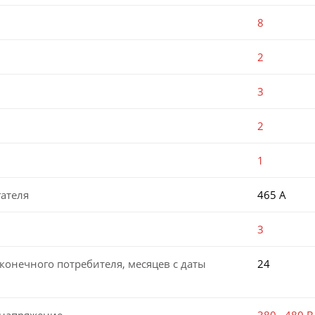
8
2
3
2
1
ателя
465 А
3
конечного потребителя, месяцев с даты
24
 напряжение
380…480 В