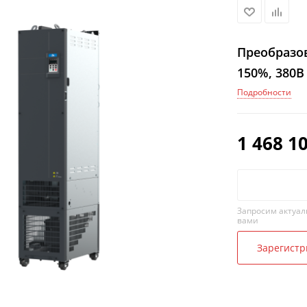
Преобразов
150%, 380В
Подробности
1 468 1
Запросим актуал
вами
Зарегистр