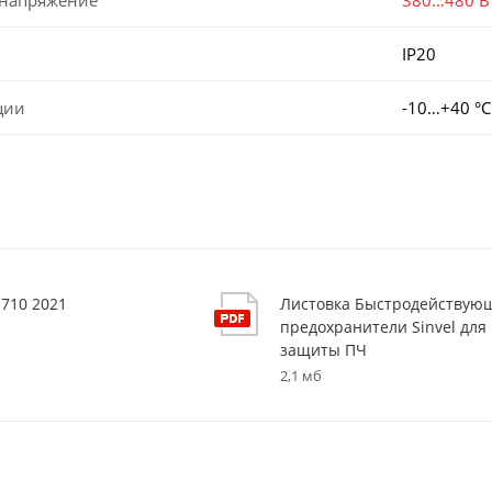
IP20
ции
-10…+40 °С
S710 2021
Листовка Быстродействую
предохранители Sinvel для
защиты ПЧ
2,1 мб