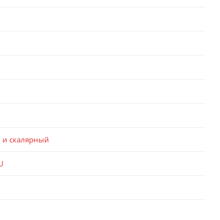
 и скалярный
U