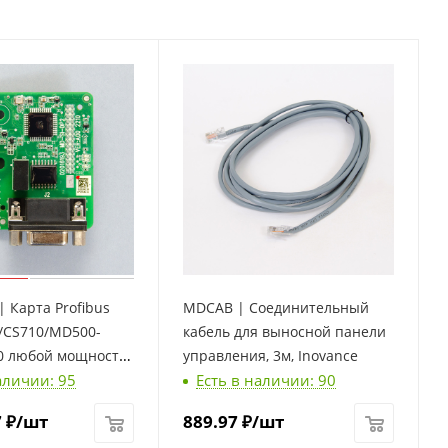
| Карта Profibus
MDCAB | Соединительный
/CS710/MD500-
кабель для выносной панели
0 любой мощности
управления, 3м, Inovance
аличии: 95
Есть в наличии: 90
7
₽
/шт
889.97
₽
/шт