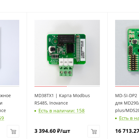
ажное
MD38TX1 | Карта Modbus
MD-SI-DP2 
ли
RS485, Inovance
для MD290
Есть в наличии: 158
nce
plus/MD52
59
Есть в н
, Inovance
3 394.60
₽
/шт
16 713.2