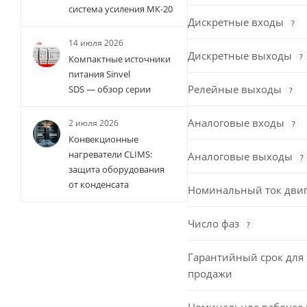
система усиления МК-20
Дискретные входы
?
14 июля 2026
Дискретные выходы
?
Компактные источники
питания Sinvel
Релейные выходы
SDS — обзор серии
?
Аналоговые входы
2 июля 2026
?
Конвекционные
нагреватели CLIMS:
Аналоговые выходы
?
защита оборудования
от конденсата
Номинальный ток двиг
Число фаз
?
Гарантийный срок для 
продажи
Номинальное рабочее