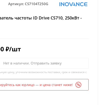
Артикул:
CS7104T250G
атель частоты ID Drive CS710, 250кВт -
00
₽
/шт
Нет в наличии. Отправить заявку
ьную цену, уточним возможность поставки, срок и свяжемся с
ируйтесь как юрлицо — и цена станет ниже!