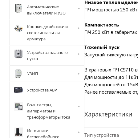
Низкое тепловыделе
Автоматические
ПЧ мощностью 250 кВт 
выключатели и УЗО
Компактность
Кнопки, джойстики и
ПЧ 250 кВт в габаритах
светосигнальная
арматура
Тяжелый пуск
Устройства плавного
Запускай тяжелую нагру
пуска
В крановых ПЧ CS710 в
УЗИП
Для мощности до 11кВт 
Для мощностей от 15кВт
Устройства АВР
Ранее поставляемые от
Вольтметры,
амперметры и
Характеристики
трансформаторы тока
Источники
Тип устройства
бесперебойного