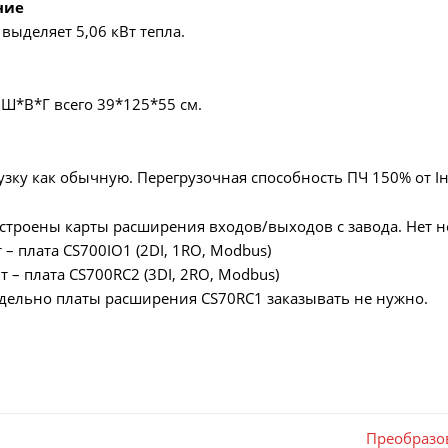
ние
выделяет 5,06 кВт тепла.
 Ш*В*Г всего 39*125*55 см.
зку как обычную. Перегрузочная способность ПЧ 150% от Iн
строены карты расширения входов/выходов с завода. Нет н
– плата CS700IO1 (2DI, 1RO, Modbus)
 – плата CS700RC2 (3DI, 2RO, Modbus)
дельно платы расширения CS70RC1 заказывать не нужно.
Преобразо