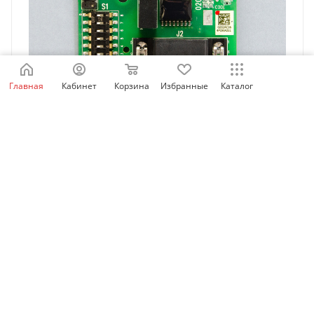
Главная
Кабинет
Корзина
Избранные
Каталог
MD-SI-DP2 | Карта Profibus для
MD290/CS710/MD500-plus/MD520 любой мощности ,
Inovance
Есть в наличии: 95
16 713.27
₽
/шт