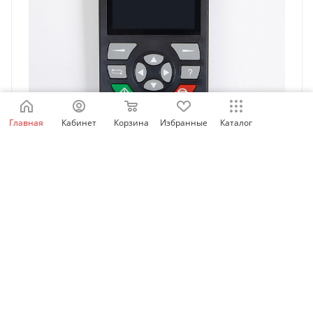
Главная
Кабинет
Корзина
Избранные
Каталог
MDKE9 | Внешний LCD дисплей и кнопочная панель
управления для ПЧ Inovance, Inovance
Есть в наличии: 84
14 463.32
₽
/шт