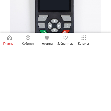
Главная
Кабинет
Корзина
Избранные
Каталог
MDKE9 | Внешний LCD дисплей и кнопочная панель
управления для ПЧ Inovance, Inovance
Есть в наличии: 84
14 463.32
₽
/шт