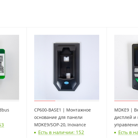
dbus
CP600-BASE1 | Монтажное
MDKE9 | В
основание для панели
дисплей и
53
MDKE9/SOP-20, Inovance
управления
Есть в наличии: 152
Есть в н
Inovance