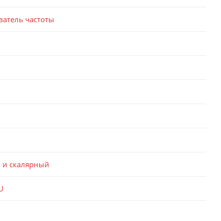
ватель частоты
 и скалярный
U