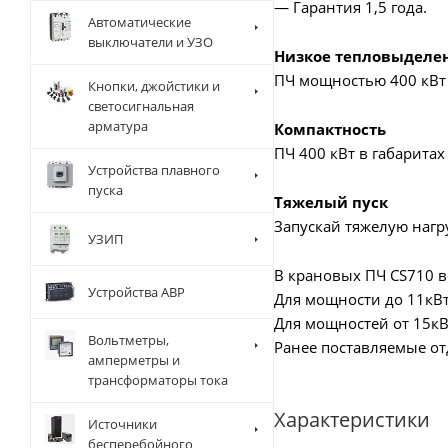
— Гарантия 1,5 года.
Автоматические
выключатели и УЗО
Низкое тепловыделе
ПЧ мощностью 400 кВт 
Кнопки, джойстики и
светосигнальная
арматура
Компактность
ПЧ 400 кВт в габаритах
Устройства плавного
пуска
Тяжелый пуск
Запускай тяжелую нагру
УЗИП
В крановых ПЧ CS710 в
Устройства АВР
Для мощности до 11кВт 
Для мощностей от 15кВт
Вольтметры,
Ранее поставляемые от
амперметры и
трансформаторы тока
Характеристики
Источники
бесперебойного