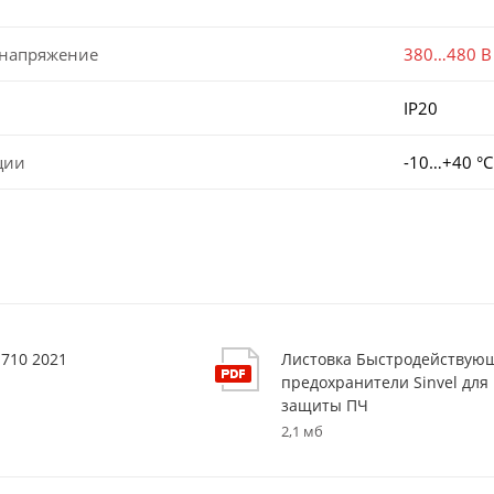
 напряжение
380…480 В
IP20
ции
-10…+40 °С
S710 2021
Листовка Быстродействую
предохранители Sinvel для
защиты ПЧ
2,1 мб