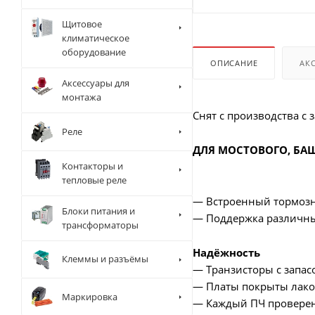
Щитовое
климатическое
оборудование
ОПИСАНИЕ
АК
Аксессуары для
монтажа
Снят с производства с
Реле
ДЛЯ МОСТОВОГО, БА
Контакторы и
тепловые реле
— Встроенный тормозн
Блоки питания и
— Поддержка различны
трансформаторы
Надёжность
Клеммы и разъёмы
— Транзисторы с запасо
— Платы покрыты лаком
Маркировка
— Каждый ПЧ проверен 