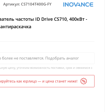
Артикул:
CS7104T400G-FY
атель частоты ID Drive CS710, 400кВт -
 антираскачка
р более не поставляется. Подобрать аналог
ьную цену, уточним возможность поставки, срок и свяжемся с
ируйтесь как юрлицо — и цена станет ниже!