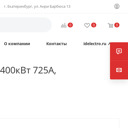
г. Екатеринбург, ул. Анри Барбюса 13
0
0
0
О компании
Контакты
idelectro.ru ↗
400кВт 725А,