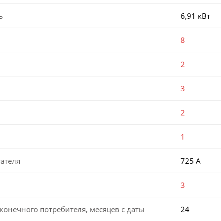
ь
6,91 кВт
8
2
3
2
1
ателя
725 А
3
конечного потребителя, месяцев с даты
24