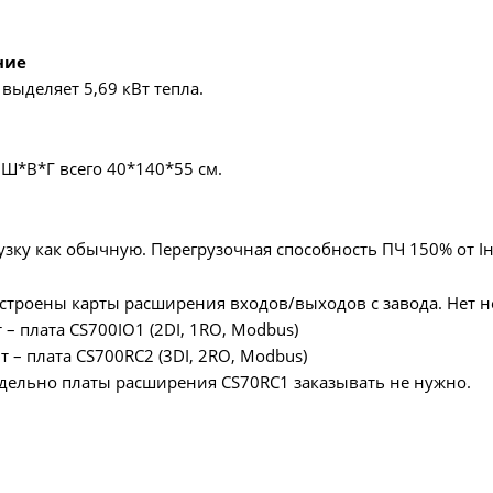
ние
выделяет 5,69 кВт тепла.
 Ш*В*Г всего 40*140*55 см.
зку как обычную. Перегрузочная способность ПЧ 150% от Iн
строены карты расширения входов/выходов с завода. Нет н
– плата CS700IO1 (2DI, 1RO, Modbus)
 – плата CS700RC2 (3DI, 2RO, Modbus)
дельно платы расширения CS70RC1 заказывать не нужно.