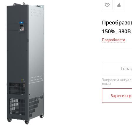
Преобразов
150%, 380В
Подробности
Това
Запросим актуал
вами
Зарегистр