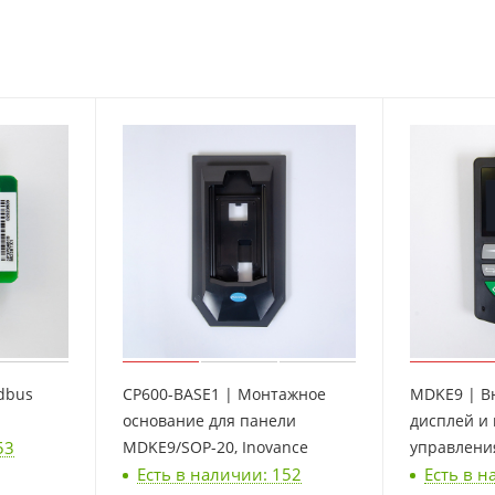
dbus
CP600-BASE1 | Монтажное
MDKE9 | В
основание для панели
дисплей и
53
MDKE9/SOP-20, Inovance
управления
Есть в наличии: 152
Есть в н
Inovance