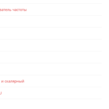
ватель частоты
 и скалярный
U