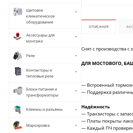
Щитовое
климатическое
оборудование
ОПИСАНИЕ
АК
Аксессуары для
монтажа
Снят с производства с
Реле
ДЛЯ МОСТОВОГО, БА
Контакторы и
тепловые реле
— Встроенный тормозн
Блоки питания и
— Поддержка различны
трансформаторы
Надёжность
Клеммы и разъёмы
— Транзисторы с запасо
— Платы покрыты лаком
Маркировка
— Каждый ПЧ проверен 