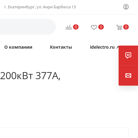
г. Екатеринбург, ул. Анри Барбюса 13
0
0
0
О компании
Контакты
idelectro.ru ↗
200кВт 377А,