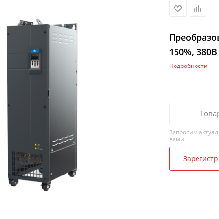
Преобразов
150%, 380В
Подробности
Това
Запросим актуал
вами
Зарегистр