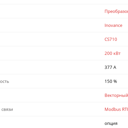
Преобразо
Inovance
CS710
200 кВт
377 А
ость
150 %
Векторный
 связи
Modbus RT
опция