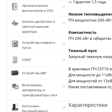
— Гарантия 1,5 года.
Автоматические
выключатели и УЗО
Низкое тепловыделе
ПЧ мощностью 200 кВт 
Кнопки, джойстики и
светосигнальная
арматура
Компактность
ПЧ 200 кВт в габаритах
Устройства плавного
пуска
Тяжелый пуск
Запускай тяжелую нагру
УЗИП
В крановых ПЧ CS710 в
Устройства АВР
Для мощности до 11кВт 
Для мощностей от 15кВт
Вольтметры,
Ранее поставляемые от
амперметры и
трансформаторы тока
Характеристики
Источники
бесперебойного