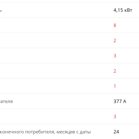
ь
4,15 кВт
8
2
3
2
1
ателя
377 А
3
конечного потребителя, месяцев с даты
24