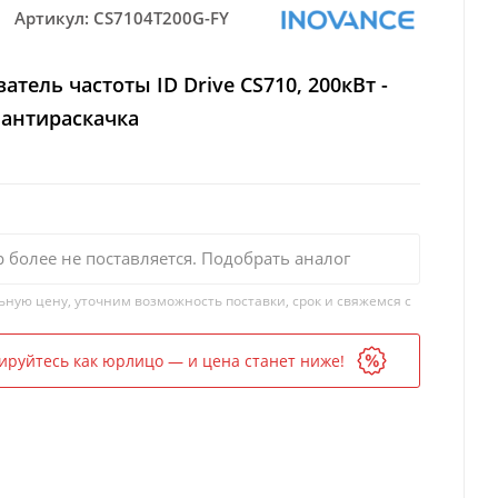
Артикул:
CS7104T200G-FY
атель частоты ID Drive CS710, 200кВт -
 антираскачка
р более не поставляется. Подобрать аналог
ьную цену, уточним возможность поставки, срок и свяжемся с
ируйтесь как юрлицо — и цена станет ниже!