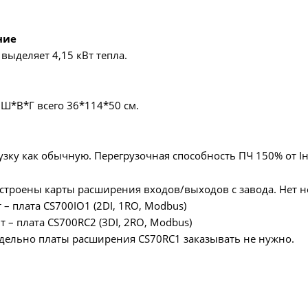
ние
выделяет 4,15 кВт тепла.
 Ш*В*Г всего 36*114*50 см.
зку как обычную. Перегрузочная способность ПЧ 150% от Iн
строены карты расширения входов/выходов с завода. Нет н
– плата CS700IO1 (2DI, 1RO, Modbus)
 – плата CS700RC2 (3DI, 2RO, Modbus)
дельно платы расширения CS70RC1 заказывать не нужно.