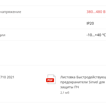
 напряжение
380…480 В
IP20
ции
-10…+40 °С
S710 2021
Листовка Быстродействую
предохранители Sinvel для
защиты ПЧ
2,1 мб