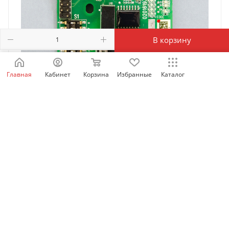
В корзину
Главная
Кабинет
Корзина
Избранные
Каталог
MD-SI-DP2 | Карта Profibus для
MD290/CS710/MD500-plus/MD520 любой мощности ,
Inovance
Есть в наличии: 95
16 846.35
₽
/шт