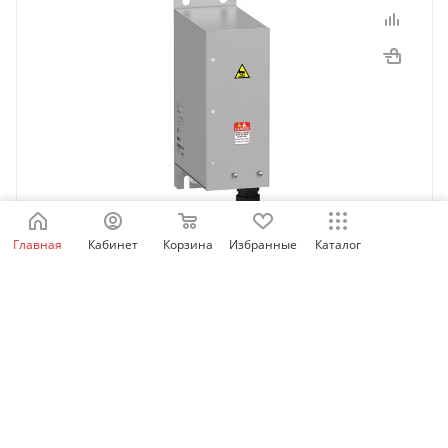
Главная
Кабинет
Корзина
Избранные
Каталог
VW3A4702 | Фильтр ЭМС входной IP20 15А,
Schneider Electric
Нет в наличии
36 526
₽
/шт