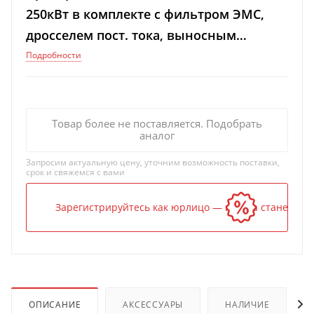
250кВт в комплекте с фильтром ЭМС,
дросселем пост. тока, выносным
графическим терминалом на рус. яз.
Подробности
Товар более не поставляется. Подобрать
аналог
Запросим актуальную цену, уточним возможность поставки,
срок и свяжемся с вами
Зарегистрируйтесь как юрлицо — и цена станет ниж
ОПИСАНИЕ
АКСЕССУАРЫ
НАЛИЧИЕ