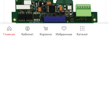
Главная
Кабинет
Корзина
Избранные
Каталог
VW3A3406 | Карта интерфейса 15В PUSH PULL
энкодера, Schneider Electric
Нет в наличии
7 114
₽
/шт