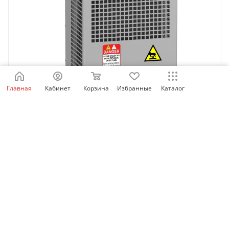
Главная
Кабинет
Корзина
Избранные
Каталог
VW3A5402 | Фильтр синусный IP20 15А, Schneider
Electric
Нет в наличии
57 593
₽
/шт