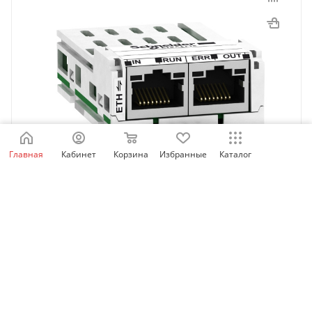
Главная
Кабинет
Корзина
Избранные
Каталог
VW3A3601 | Коммуникационная карта ETHERCAT,
Schneider Electric
Нет в наличии
24 984
₽
/шт