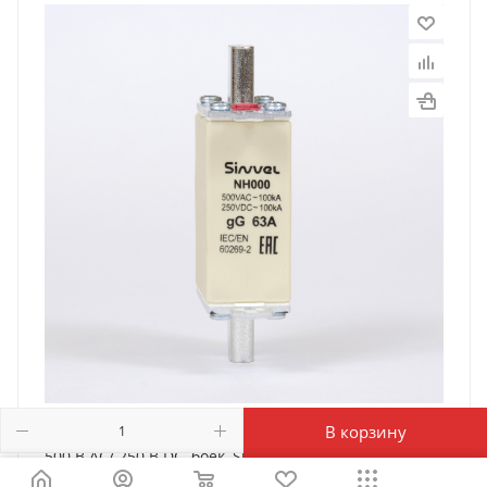
FNH000S-63 | Предохранитель 63 A, габарит 000, gG,
В корзину
500 B AC/ 250 B DC, боёк, Sinvel
Есть в наличии: 2404