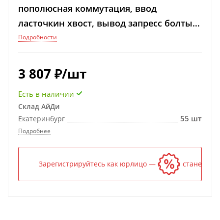
пополюсная коммутация, ввод
ласточкин хвост, вывод запресс болты
М12х35мм, короткая прозрачная
Подробности
крышка
3 807
₽
/шт
Есть в наличии
Склад АйДи
55 шт
Екатеринбург
Подробнее
Зарегистрируйтесь как юрлицо — и цена станет ниж