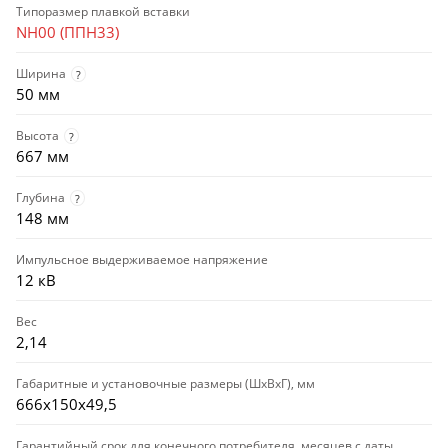
Типоразмер плавкой вставки
NH00 (ППН33)
Ширина
?
50 мм
Высота
?
667 мм
Глубина
?
148 мм
Импульсное выдерживаемое напряжение
12 кВ
Вес
2,14
Габаритные и установочные размеры (ШхВхГ), мм
666х150х49,5
Гарантийный срок для конечного потребителя, месяцев с даты