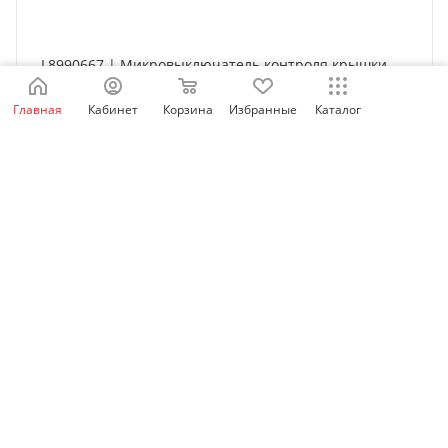
L8990667 | Микровыключатель контроля крышки
рубильника SL1,2,3 вкл/выкл, Jean Muller
Главная
Кабинет
Корзина
Избранные
Каталог
Нет в наличии
2 448.68
₽
/шт