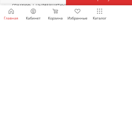
ch938996 | Пылезащитный кожух AXC-1 для NXC-06-
22/NXC-120-630, Chint
Главная
Кабинет
Корзина
Избранные
Каталог
Есть в наличии: 2499
6
₽
/шт