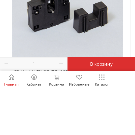
В корзину
256717 | Механическая блокировка MI-5 для NC1-
09-32, NXC-06-38, Chint
Главная
Кабинет
Корзина
Избранные
Каталог
Есть в наличии: 9594
437
₽
/шт