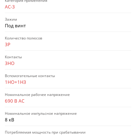
Категория применения
AC-3
Зажим
Под винт
Количество полюсов
3P
Контакты
3НО
Вспомогательные контакты
1НО+1НЗ
Номинальное рабочее напряжение
690 В AC
Номинальное импульсное напряжение
8 кВ
Потребляемая мощность при срабатывании