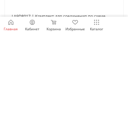
LA9D8017 | Комплект для соединения по схеме
"звезда-треугольник", для D80, Schneider Electric
Главная
Кабинет
Корзина
Избранные
Каталог
Нет в наличии
6 610
₽
/шт