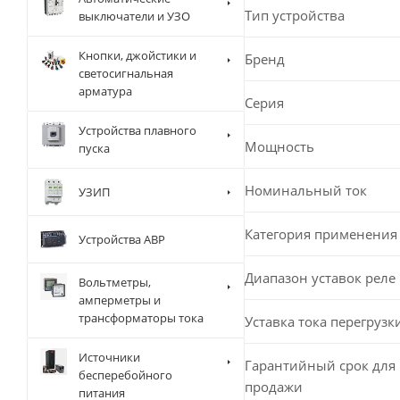
Тип устройства
выключатели и УЗО
Кнопки, джойстики и
Бренд
светосигнальная
арматура
Серия
Устройства плавного
Мощность
пуска
Номинальный ток
УЗИП
Категория применения
Устройства АВР
Диапазон уставок реле
Вольтметры,
амперметры и
трансформаторы тока
Уставка тока перегрузк
Источники
Гарантийный срок для 
бесперебойного
продажи
питания