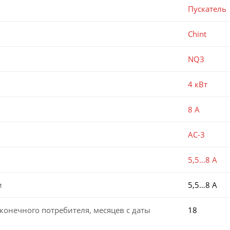
Пускатель
Chint
NQ3
4 кВт
8 А
AC-3
5,5...8 А
и
5,5…8 А
конечного потребителя, месяцев с даты
18