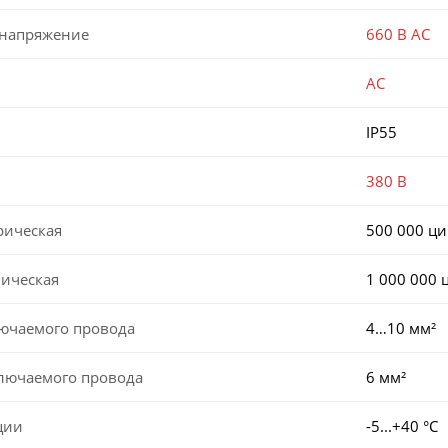
 напряжение
660 В AC
AC
IP55
380 В
рическая
500 000 ц
ническая
1 000 000 
лючаемого провода
4…10 мм²
ключаемого провода
6 мм²
ции
-5...+40 °С