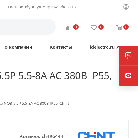
г. Екатеринбург, ул. Анри Барбюса 13
0
0
0
О компании
Контакты
idelectro.ru ↗
5P 5.5-8А AC 380В IP55,
NQ3-5.5P 5.5-8А AC 380В IP55, Chint
Артикул:
ch496444