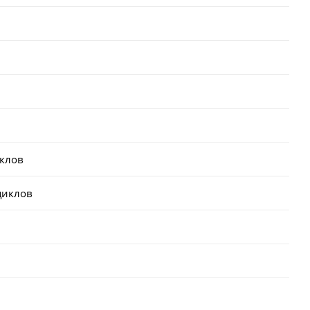
иклов
циклов