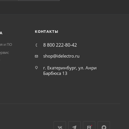
КОНТАКТЫ
А
я и ПО
8 800 222-80-42
ервис
shop@idelectro.ru
т
г. Екатеринбург, ул. Анри
Барбюса 13