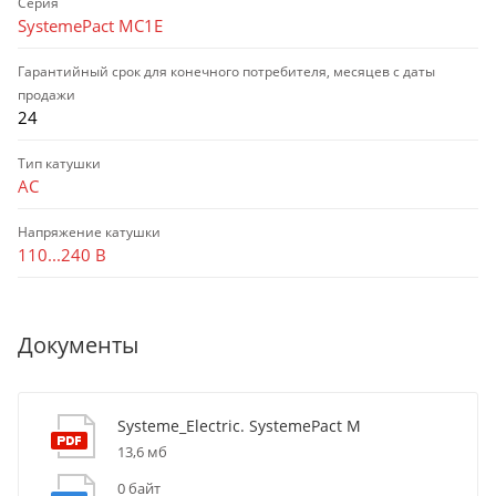
Серия
SystemePact MC1E
Гарантийный срок для конечного потребителя, месяцев с даты
продажи
24
Тип катушки
AC
Напряжение катушки
110...240 В
Документы
Systeme_Electric. SystemePact M
13,6 мб
0 байт