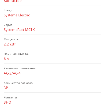
Контактор
Бренд
Systeme Electric
Серия
SystemePact MC1K
Мощность
2,2 кВт
Номинальный ток
6 А
Категория применения
AC-3/AC-4
Количество полюсов
3P
Контакты
3НО