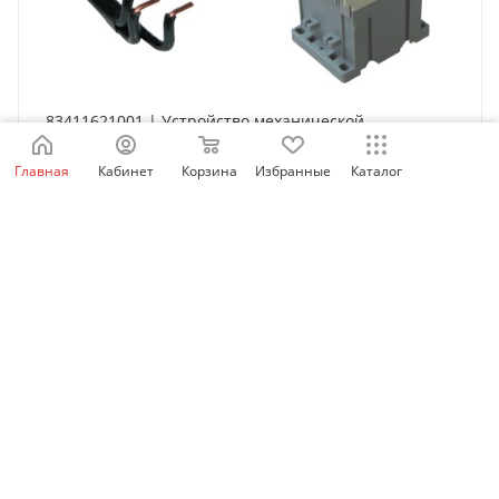
83411621001 | Устройство механической
блокировки AR-12M, LSis
Главная
Кабинет
Корзина
Избранные
Каталог
Есть в наличии: 266
808
₽
/шт