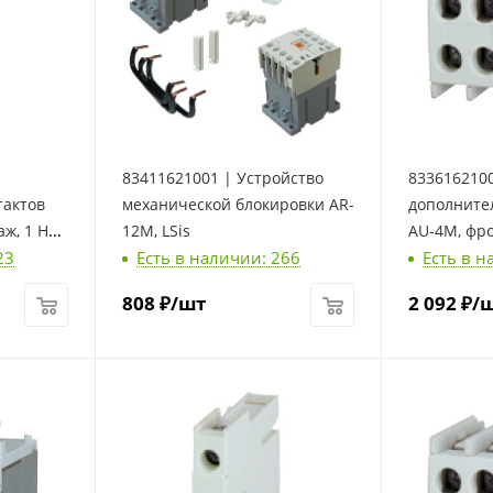
83411621001 | Устройство
8336162100
тактов
механической блокировки AR-
дополните
ж, 1 НЗ,
12M, LSis
AU-4M, фр
23
Есть в наличии: 266
Есть в н
2 НО + 2 НЗ
808
₽
/шт
2 092
₽
/