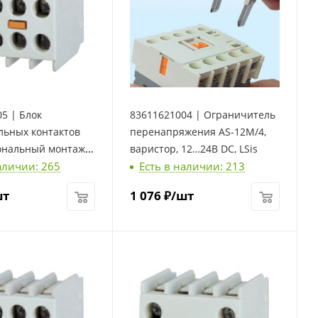
5 | Блок
83611621004 | Ограничитель
льных контактов
перенапряжения AS-12M/4,
ональный монтаж,
варистор, 12…24В DC, LSis
аличии: 265
Есть в наличии: 213
, LSis
шт
1 076
₽
/шт