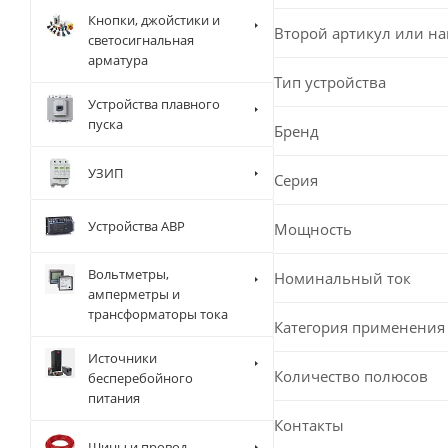
Кнопки, джойстики и
Второй артикул или н
светосигнальная
арматура
Тип устройства
Устройства плавного
пуска
Бренд
УЗИП
Серия
Устройства АВР
Мощность
Вольтметры,
Номинальный ток
амперметры и
трансформаторы тока
Категория применения
Источники
Количество полюсов
бесперебойного
питания
Контакты
Шины и провод