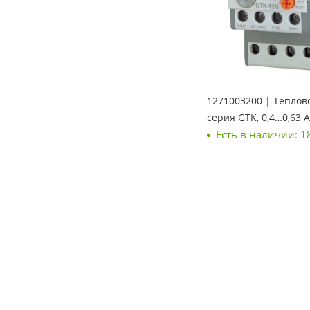
1271003200 | Теплово
серия GTK, 0,4…0,63 А,
Есть в наличии: 1
2 440
₽
/шт