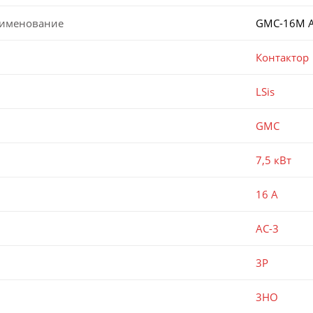
аименование
GMC-16M A
Контактор
LSis
GMC
7,5 кВт
16 А
AC-3
3P
3НО