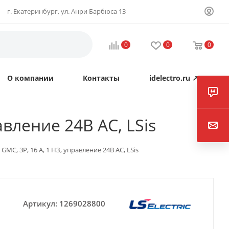
г. Екатеринбург, ул. Анри Барбюса 13
0
0
0
О компании
Контакты
idelectro.ru ↗
авление 24В AC, LSis
GMC, 3P, 16 А, 1 НЗ, управление 24В AC, LSis
Артикул:
1269028800