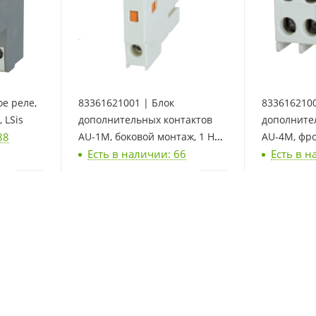
е реле,
83361621001 | Блок
8336162100
 LSis
дополнительных контактов
дополните
88
AU-1M, боковой монтаж, 1 НО,
AU-4M, фр
Есть в наличии: 66
Есть в н
LSis
4 НО, LSis
1 076
₽
/шт
2 092
₽
/