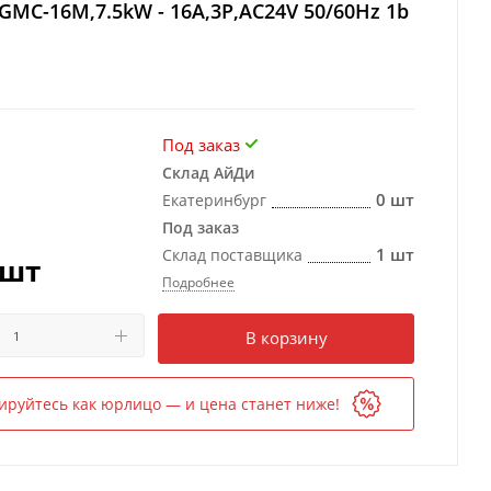
GMC-16M,7.5kW - 16A,3Р,AC24V 50/60Hz 1b
Под заказ
Склад АйДи
0 шт
Екатеринбург
Под заказ
1 шт
Склад поставщика
/шт
Подробнее
Есть в наличии
в 1 магазине
В корзину
ируйтесь как юрлицо — и цена станет ниже!