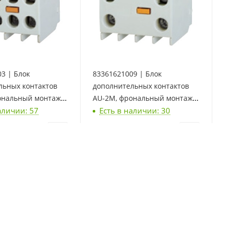
3 | Блок
83361621009 | Блок
льных контактов
дополнительных контактов
ональный монтаж,
AU-2M, фрональный монтаж,
аличии: 57
Есть в наличии: 30
1 НО + 1 НЗ, LSis
шт
1 344
₽
/шт