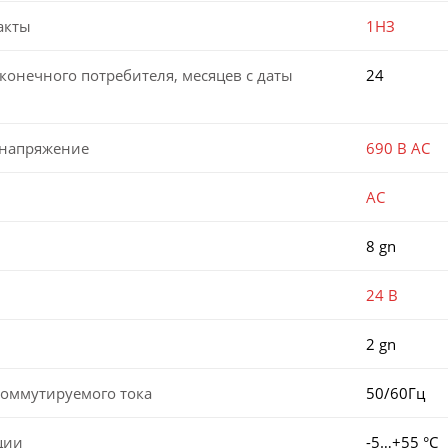
акты
1НЗ
конечного потребителя, месяцев с даты
24
 напряжение
690 В AC
AC
8 gn
24 В
2 gn
коммутируемого тока
50/60Гц
ции
-5…+55 °С