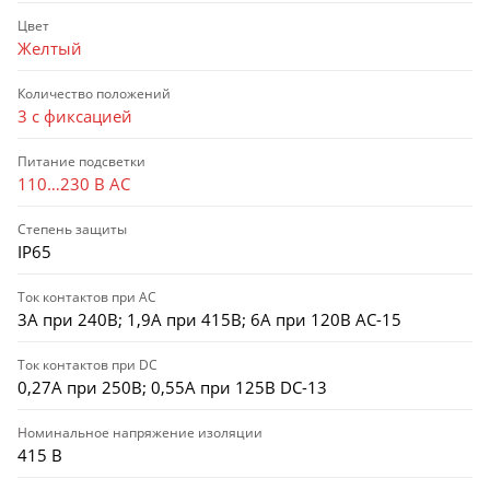
Цвет
Желтый
Количество положений
3 с фиксацией
Питание подсветки
110…230 В AC
Степень защиты
IP65
Ток контактов при АС
3А при 240В; 1,9А при 415В; 6А при 120В AC-15
Ток контактов при DC
0,27А при 250В; 0,55А при 125В DC-13
Номинальное напряжение изоляции
415 В