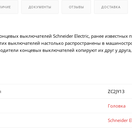
ЛИЧИЕ
ДОКУМЕНТЫ
ОТЗЫВЫ
ДОСТАВКА
онцевых выключателей Schneider Electric, ранее известных 
тих выключателей настолько распространены в машинострое
водители концевых выключателей копируют их друг у друга
я
ZC2JY13
Головка
Schneider El