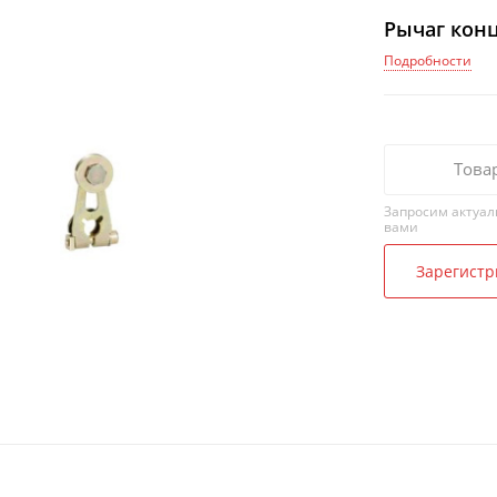
Рычаг кон
Подробности
Това
Запросим актуал
вами
Зарегистр