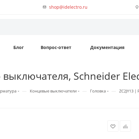
shop@idelectro.ru
Блог
Вопрос-ответ
Документация
 выключателя, Schneider Elec
—
—
—
арматура
Концевые выключатели
Головка
ZC2JY13 |