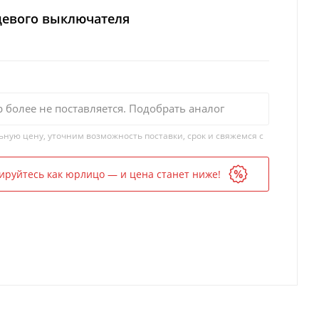
цевого выключателя
р более не поставляется. Подобрать аналог
ьную цену, уточним возможность поставки, срок и свяжемся с
ируйтесь как юрлицо — и цена станет ниже!