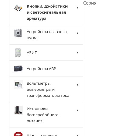
Серия
Кнопки, джойстики
и светосигнальная
арматура
Устройства плавного
пуска
УЗИП
Устройства АВР
Вольтметры,
амперметры и
трансформаторы тока
Источники
бесперебойного
питания
Шины и провод