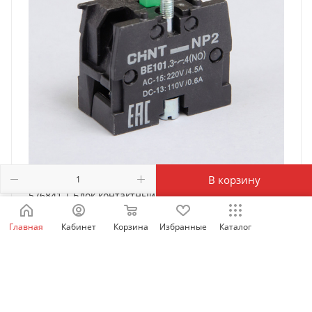
В корзину
576841 | Блок контактный NP2-BE101, 1НО, Chint
Есть в наличии: 11087
Главная
Кабинет
Корзина
Избранные
Каталог
121
₽
/шт