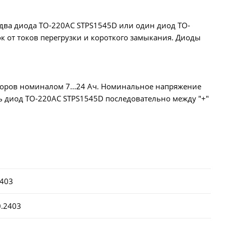
два диода TO-220AC STPS1545D или один диод TO-
к от токов перегрузки и короткого замыкания. Диоды
торов номиналом 7...24 Ач. Номинальное напряжение
ь диод TO-220AC STPS1545D последовательно между "+"
403
0.2403