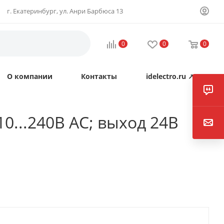
г. Екатеринбург, ул. Анри Барбюса 13
0
0
0
О компании
Контакты
idelectro.ru ↗
0...240В AC; выход 24В