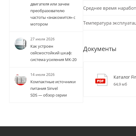
двигателя или зачем
Среднее время наработ
преобразователю
частоты «знакомится» с
Температура эксплуата
мотором
27 июля 2026
Как устроен
Документы
сейсмостойкий шкаф:
система усиления МК-20
14 июля 2026
Каталог Fi
Компактные источники
64,9 мб
питания Sinvel
SDS — обзор серии