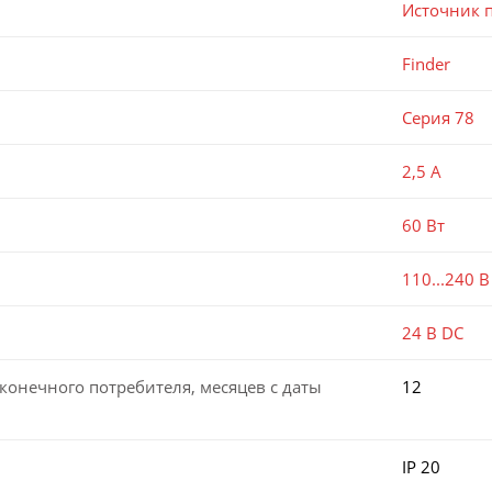
Источник 
Finder
Серия 78
2,5 А
60 Вт
110...240 В
24 В DC
конечного потребителя, месяцев с даты
12
IP 20