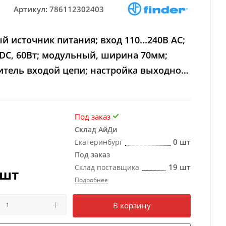
Артикул:
786112302403
 источник питания; вход 110...240В AC;
DC, 60Вт; модульный, ширина 70мм;
итель входой цепи; настройка выходного
Под заказ
Склад АйДи
0 шт
Екатеринбург
Под заказ
19 шт
Склад поставщика
/шт
Подробнее
Есть в наличии
в 1 магазине
В корзину