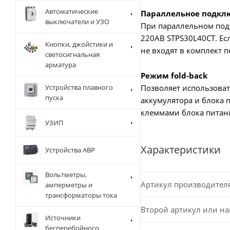
Автоматические
Параллельное подкл
выключатели и УЗО
При параллельном под
220AB STPS30L40CT. Ес
Кнопки, джойстики и
не входят в комплект п
светосигнальная
арматура
Режим fold-back
Устройства плавного
Позволяет использоват
пуска
аккумулятора и блока 
клеммами блока питани
УЗИП
Характеристики
Устройства АВР
Вольтметры,
Артикул производител
амперметры и
трансформаторы тока
Второй артикул или н
Источники
бесперебойного