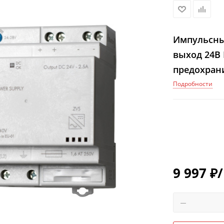
Импульсный
выход 24В 
предохран
напряжени
Подробности
9 997
₽