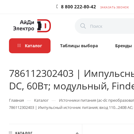
8 800 222-80-42
ЗАКАЗАТЬ ЗВОНОК
Каталог
Таблицы выбора
Бренды
786112302403 | Импульсны
DC, 60Вт; модульный, Find
—
—
Главная
Каталог
Источники питания (ac-dc преобразова
786112302403 | Импульсный источник питания; вход 110...240В AC; 
КАТАЛОГ