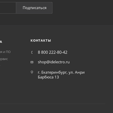
Подписаться
КОНТАКТЫ
А
я и ПО
8 800 222-80-42
ервис
shop@idelectro.ru
т
г. Екатеринбург, ул. Анри
Барбюса 13