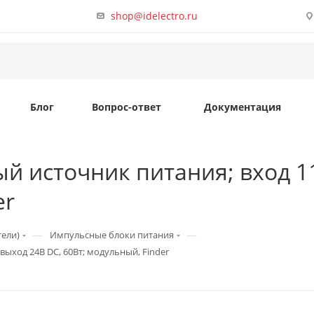
shop@idelectro.ru
Блог
Вопрос-ответ
Документация
й источник питания; вход 11
er
—
—
тели)
Импульсные блоки питания
выход 24В DC, 60Вт; модульный, Finder