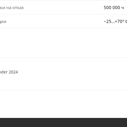
ки на отказ
500 000 ч
ции
−25...+70° 
nder 2024