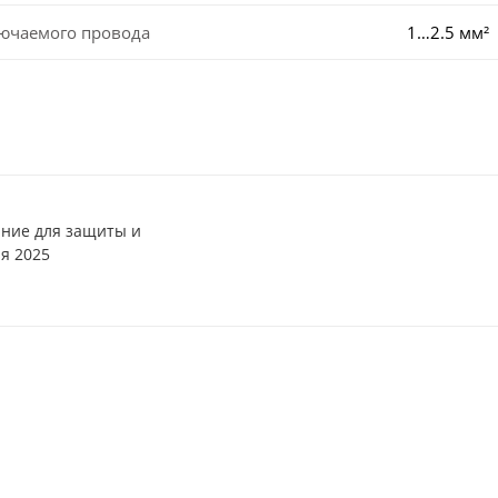
лючаемого провода
1…2.5 мм²
ние для защиты и
я 2025