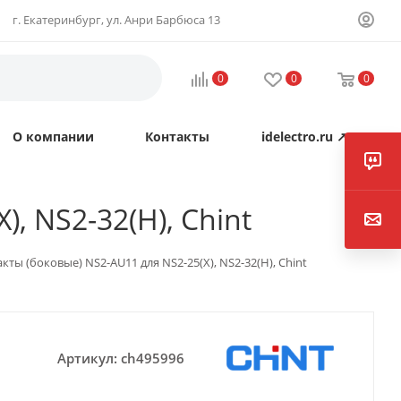
г. Екатеринбург, ул. Анри Барбюса 13
0
0
0
О компании
Контакты
idelectro.ru ↗
, NS2-32(H), Chint
кты (боковые) NS2-AU11 для NS2-25(X), NS2-32(H), Chint
Артикул:
ch495996