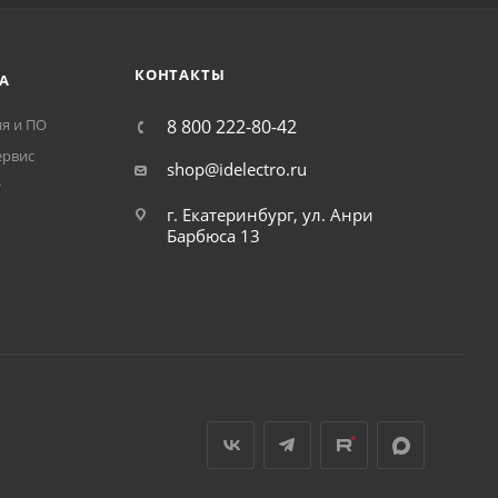
КОНТАКТЫ
А
я и ПО
8 800 222-80-42
ервис
shop@idelectro.ru
т
г. Екатеринбург, ул. Анри
Барбюса 13