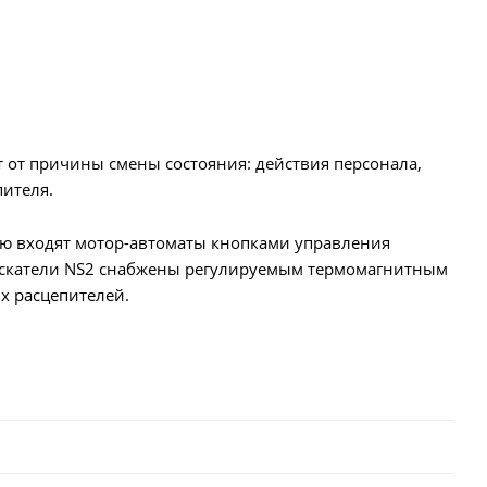
т от причины смены состояния: действия персонала,
пителя.
рию входят мотор-автоматы кнопками управления
 пускатели NS2 снабжены регулируемым термомагнитным
х расцепителей.