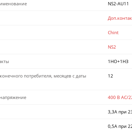
аименование
NS2-AU11
Доп.конта
Chint
NS2
акты
1НО+1НЗ
конечного потребителя, месяцев с даты
12
 напряжение
400 В AC/2
3,3А при 2
0,5А при 2