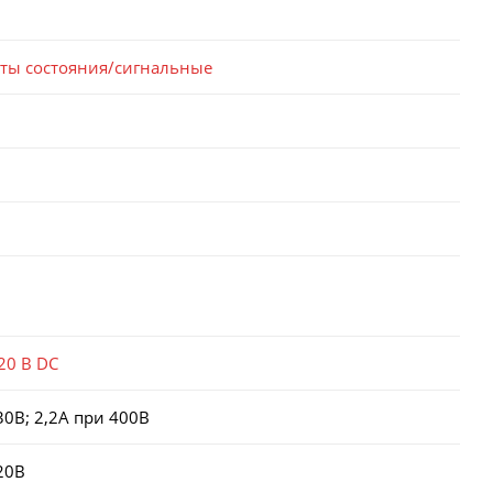
кты состояния/сигнальные
20 В DC
30В; 2,2А при 400В
20В