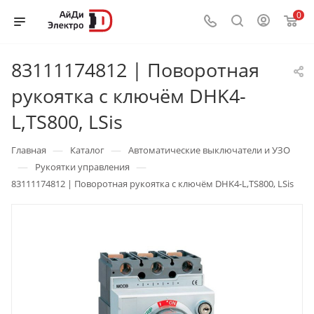
0
83111174812 | Поворотная
рукоятка с ключём DHK4-
L,TS800, LSis
—
—
Главная
Каталог
Автоматические выключатели и УЗО
—
—
Рукоятки управления
83111174812 | Поворотная рукоятка с ключём DHK4-L,TS800, LSis