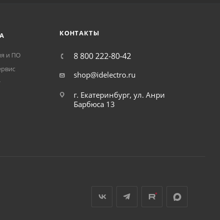
КОНТАКТЫ
А
я и ПО
8 800 222-80-42
ервис
shop@idelectro.ru
т
г. Екатеринбург, ул. Анри
Барбюса 13