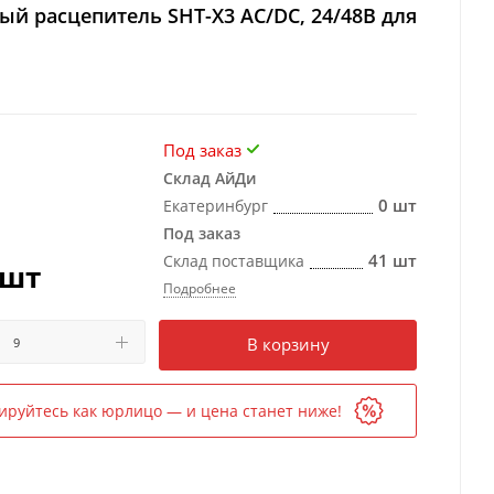
й расцепитель SHT-X3 AC/DC, 24/48В для
Под заказ
Склад АйДи
0 шт
Екатеринбург
Под заказ
41 шт
Склад поставщика
/шт
Подробнее
Есть в наличии
в 1 магазине
В корзину
ируйтесь как юрлицо — и цена станет ниже!