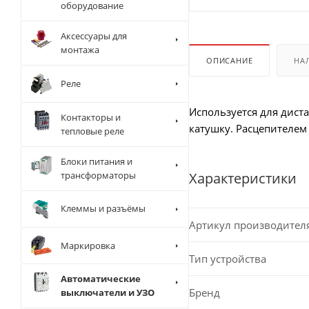
оборудование
Аксессуары для
монтажа
ОПИСАНИЕ
НА
Реле
Используется для дист
Контакторы и
катушку. Расцепителем
тепловые реле
Блоки питания и
трансформаторы
Характеристики
Клеммы и разъёмы
Артикул производител
Маркировка
Тип устройства
Автоматические
Бренд
выключатели и УЗО