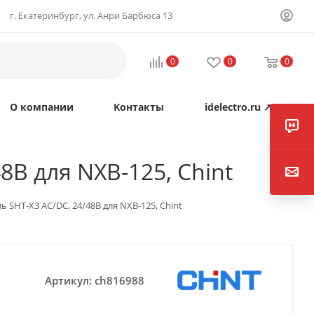
г. Екатеринбург, ул. Анри Барбюса 13
0
0
0
О компании
Контакты
idelectro.ru ↗
В для NXB-125, Chint
 SHT-X3 AC/DC, 24/48В для NXB-125, Chint
Артикул:
ch816988