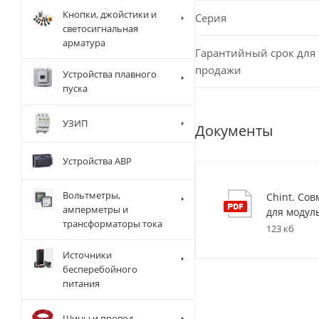
Кнопки, джойстики и
Серия
светосигнальная
арматура
Гарантийный срок для 
продажи
Устройства плавного
пуска
УЗИП
Документы
Устройства АВР
Вольтметры,
Chint. Со
амперметры и
для модул
трансформаторы тока
123 кб
Источники
бесперебойного
питания
Шины и провод