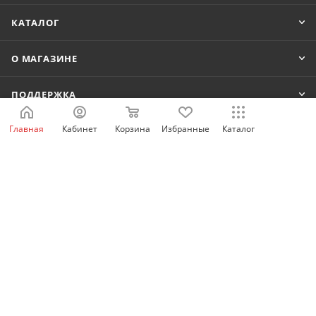
КАТАЛОГ
О МАГАЗИНЕ
ПОДДЕРЖКА
Главная
Кабинет
Корзина
Избранные
Каталог
КОНТАКТЫ
8 800 222-80-42
shop@idelectro.ru
г. Екатеринбург, ул. Анри Барбюса 13