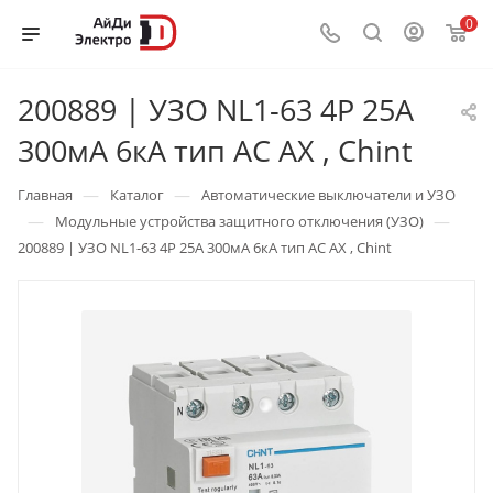
0
200889 | УЗО NL1-63 4P 25А
300мА 6кА тип AC AX , Chint
—
—
Главная
Каталог
Автоматические выключатели и УЗО
—
—
Модульные устройства защитного отключения (УЗО)
200889 | УЗО NL1-63 4P 25А 300мА 6кА тип AC AX , Chint