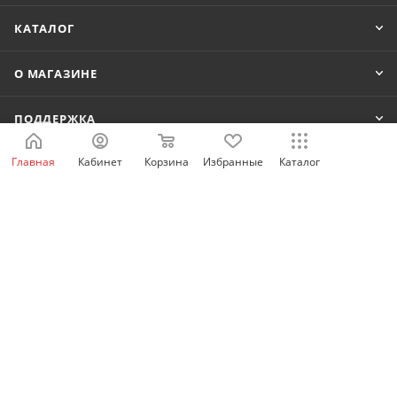
КАТАЛОГ
О МАГАЗИНЕ
ПОДДЕРЖКА
Главная
Кабинет
Корзина
Избранные
Каталог
КОНТАКТЫ
8 800 222-80-42
shop@idelectro.ru
г. Екатеринбург, ул. Анри Барбюса 13