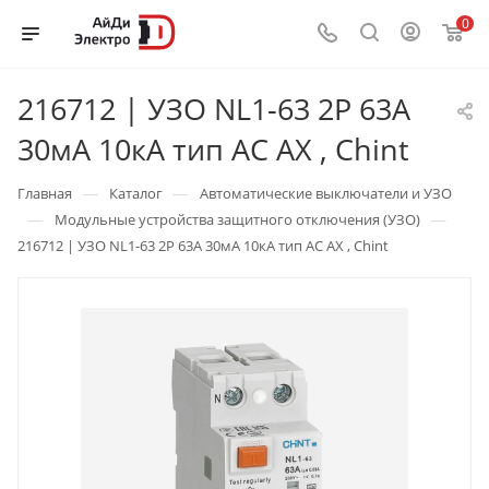
0
216712 | УЗО NL1-63 2P 63А
30мА 10кА тип AC AX , Chint
—
—
Главная
Каталог
Автоматические выключатели и УЗО
—
—
Модульные устройства защитного отключения (УЗО)
216712 | УЗО NL1-63 2P 63А 30мА 10кА тип AC AX , Chint