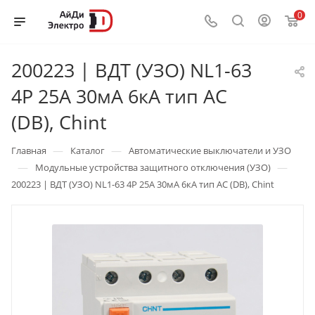
0
200223 | ВДТ (УЗО) NL1-63
4P 25А 30мА 6кА тип AC
(DB), Chint
—
—
Главная
Каталог
Автоматические выключатели и УЗО
—
—
Модульные устройства защитного отключения (УЗО)
200223 | ВДТ (УЗО) NL1-63 4P 25А 30мА 6кА тип AC (DB), Chint