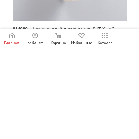
814989 | Независимый расцепитель SHT-X1 AC
230/400В для NXB-63, Chint
Главная
Кабинет
Корзина
Избранные
Каталог
Есть в наличии: 6406
942
₽
/шт