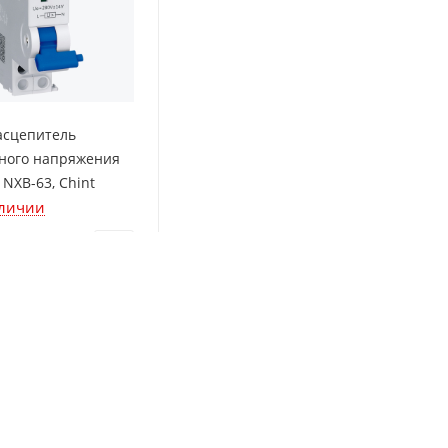
асцепитель
ного напряжения
 NXB-63, Chint
аличии
шт