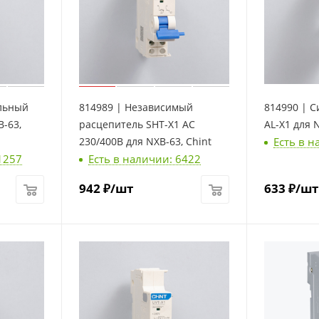
ельный
814989 | Независимый
814990 | С
B-63,
расцепитель SHT-X1 AC
AL-X1 для N
Есть в н
230/400В для NXB-63, Chint
1257
Есть в наличии: 6422
942
₽
/шт
633
₽
/шт