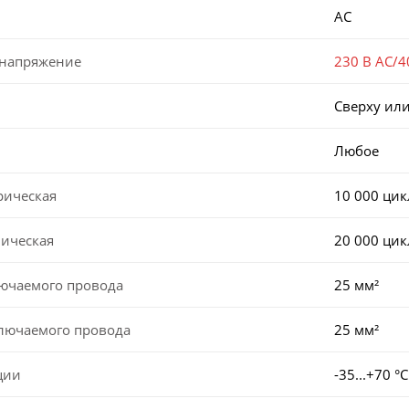
AC
 напряжение
230 В AC/4
Сверху или
Любое
рическая
10 000 ци
ническая
20 000 ци
лючаемого провода
25 мм²
ключаемого провода
25 мм²
ции
-35...+70 °С