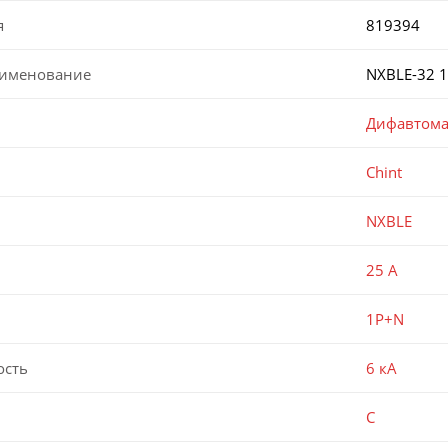
я
819394
аименование
NXBLE-32 1
Дифавтома
Chint
NXBLE
25 А
1P+N
ость
6 кА
C