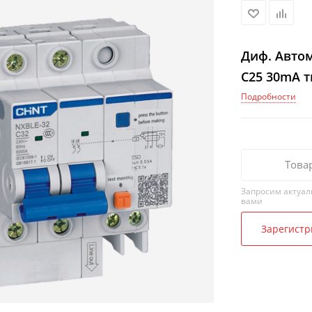
Диф. Авто
C25 30mA т
Подробности
Това
Запросим актуал
вами
Зарегистр