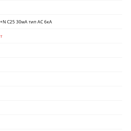
+N C25 30мА тип AC 6кА
т