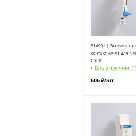
814991 | Вспомогат
контакт AX-X1 для NX
Chint
Есть в наличии: 1
606
₽
/шт