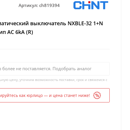
Артикул:
ch819394
матический выключатель NXBLE-32 1+N
ип AC 6kA (R)
р более не поставляется. Подобрать аналог
ьную цену, уточним возможность поставки, срок и свяжемся с
ируйтесь как юрлицо — и цена станет ниже!