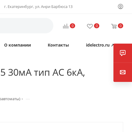
г. Екатеринбург, ул. Анри Барбюса 13
0
0
0
О компании
Контакты
idelectro.ru ↗
 30мА тип AC 6кА,
—
фавтоматы)