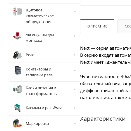
Щитовое
климатическое
оборудование
ОПИСАНИЕ
АК
Аксессуары для
монтажа
Next — серия автомат
Реле
В серию входят автома
Next имеет «джентельм
Контакторы и
тепловые реле
Чувствительность 30мА
обязательный вид защи
Блоки питания и
дифференциальной защ
трансформаторы
накаливания, а также
Клеммы и разъёмы
Характеристики
Маркировка