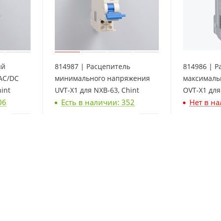
ый
814987 | Расцепитель
814986 | Р
AC/DC
минимального напряжения
максималь
int
UVT-X1 для NXB-63, Chint
OVT-X1 для
06
Есть в наличии: 352
Нет в н
706
₽
/шт
1 507
₽
/