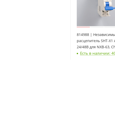
814988 | Независим
расцепитель SHT-X1 
24/48В для NXB-63, Ch
Есть в наличии: 4
894
₽
/шт