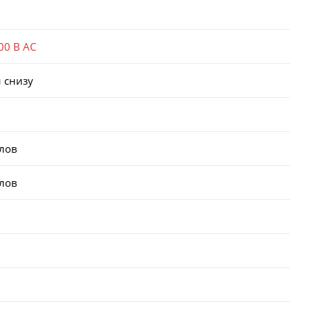
00 В AC
 снизу
клов
клов