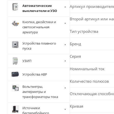
Автоматические
Артикул производител
выключатели и УЗО
Второй артикул или н
Кнопки, джойстики и
светосигнальная
Тип устройства
арматура
Устройства плавного
Бренд
пуска
Серия
УЗИП
Номинальный ток
Устройства АВР
Количество полюсов
Вольтметры,
амперметры и
Отключающая способн
трансформаторы тока
Кривая
Источники
бесперебойного