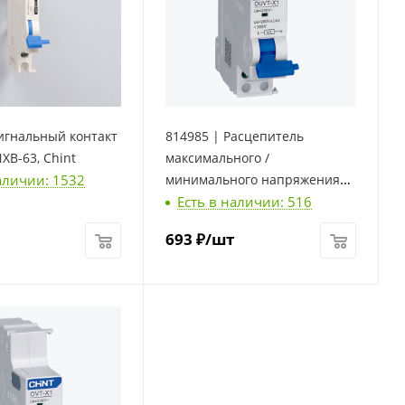
игнальный контакт
814985 | Расцепитель
XB-63, Chint
максимального /
аличии: 1532
минимального напряжения
Есть в наличии: 516
OUVT-X1 для NXB-63, Chint
693
₽
/шт