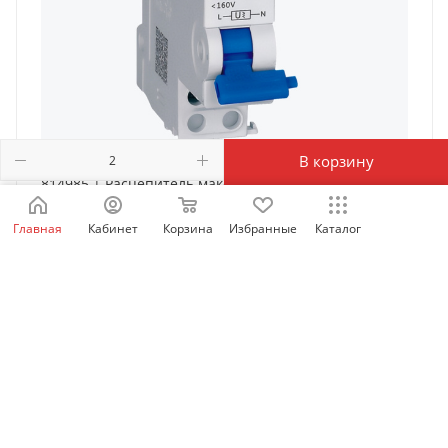
В корзину
814985 | Расцепитель максимального /
минимального напряжения OUVT-X1 для NXB-63,
Главная
Кабинет
Корзина
Избранные
Каталог
Chint
Есть в наличии: 516
693
₽
/шт