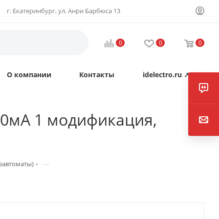
г. Екатеринбург, ул. Анри Барбюса 13
0
0
0
О компании
Контакты
idelectro.ru ↗
30мА 1 модификация,
—
фавтоматы)