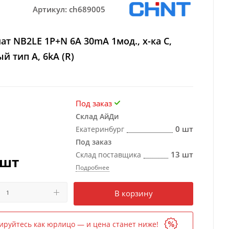
Артикул:
ch689005
ат NB2LE 1P+N 6A 30mA 1мод., х-ка С,
й тип A, 6kA (R)
Под заказ
Склад АйДи
0 шт
Екатеринбург
Под заказ
13 шт
Склад поставщика
/шт
Подробнее
Есть в наличии
в 1 магазине
В корзину
ируйтесь как юрлицо — и цена станет ниже!