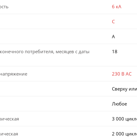
ость
6 кА
C
A
конечного потребителя, месяцев с даты
18
 напряжение
230 В AC
Сверху или
Любое
рическая
3 000 цикл
ническая
2 000 цикл