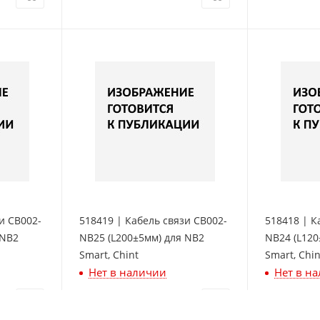
и CB002-
518419 | Кабель связи CB002-
518418 | К
 NB2
NB25 (L200±5мм) для NB2
NB24 (L120
Smart, Chint
Smart, Chin
Нет в наличии
Нет в н
616
₽
/шт
557
₽
/шт