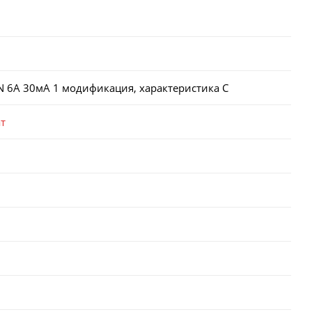
 6А 30мА 1 модификация, характеристика C
т