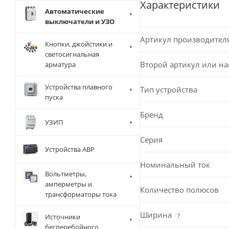
Характеристики
Автоматические
выключатели и УЗО
Артикул производител
Кнопки, джойстики и
светосигнальная
Второй артикул или н
арматура
Устройства плавного
Тип устройства
пуска
Бренд
УЗИП
Серия
Устройства АВР
Номинальный ток
Вольтметры,
амперметры и
Количество полюсов
трансформаторы тока
Ширина
?
Источники
бесперебойного