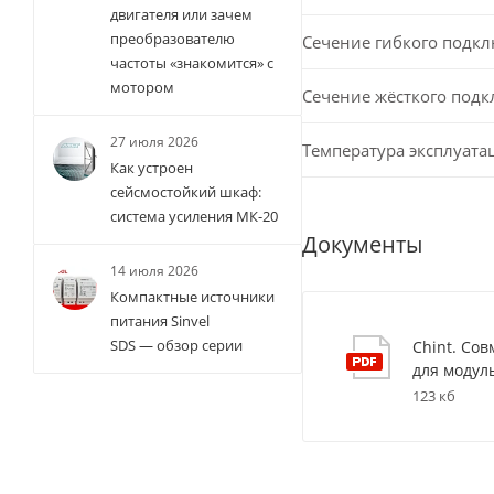
двигателя или зачем
преобразователю
Сечение гибкого подк
частоты «знакомится» с
мотором
Сечение жёсткого под
27 июля 2026
Температура эксплуата
Как устроен
сейсмостойкий шкаф:
система усиления МК-20
Документы
14 июля 2026
Компактные источники
питания Sinvel
SDS — обзор серии
Chint. Со
для модул
123 кб