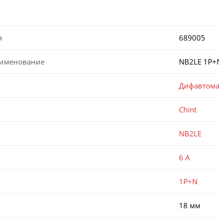
я
689005
аименование
NB2LE 1P+N
Дифавтома
Chint
NB2LE
6 А
1P+N
18 мм