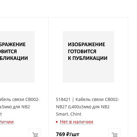
абель связи CB002-
518421 | Кабель связи CB002-
±5мм) для NB2
NB27 (L400±5мм) для NB2
t
Smart, Chint
аличии
Нет в наличии
769
₽
/шт