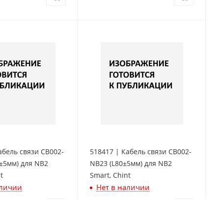
абель связи CB002-
518417 | Кабель связи CB002-
±5мм) для NB2
NB23 (L80±5мм) для NB2
t
Smart, Chint
аличии
Нет в наличии
520
₽
/шт