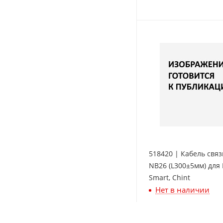
518420 | Кабель связ
NB26 (L300±5мм) для
Smart, Chint
Нет в наличии
695
₽
/шт