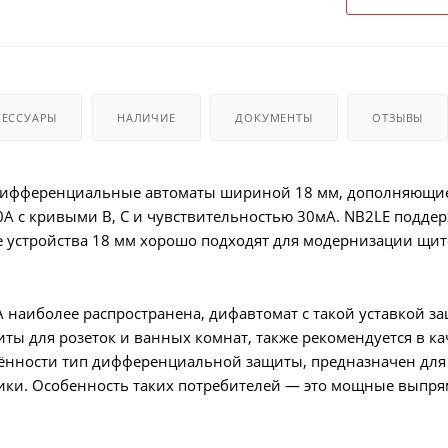
СЕССУАРЫ
НАЛИЧИЕ
ДОКУМЕНТЫ
ОТЗЫВЫ
ифференциальные автоматы шириной 18 мм, дополняющие
0А с кривыми B, C и чувствительностью 30мА. NB2LE подде
 устройства 18 мм хорошо подходят для модернизации щито
 наиболее распространена, дифавтомат с такой уставкой за
ты для розеток и ванных комнат, также рекомендуется в к
ённости тип дифференциальной защиты, предназначен для 
ки. Особенность таких потребителей — это мощные выпрям