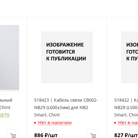
ельный
518423 | Кабель связи CB002-
518422 | К
Chint
NB29 (L600±5мм) для NB2
NB28 (L500
5870
Smart, Chint
Smart, Chin
Нет в наличии
Нет в н
886
₽
/шт
827
₽
/шт