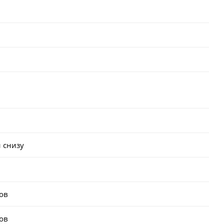
 снизу
ов
ов