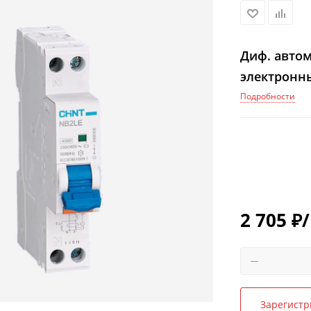
Диф. автом
электронны
Подробности
2 705
₽
Зарегистр