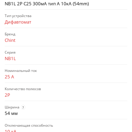
NB1L 2P C25 300мА тип A 10кА (54mm)
Тип устройства
Дифавтомат
Бренд
Chint
Серия
NB1L
Номинальный ток
25 А
Количество полюсов
2P
Ширина
?
54 мм
Отключающая способность
10 кА