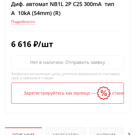
Диф. автомат NB1L 2P C25 300mA тип
A 10kA (54mm) (R)
Подробности
6 616
₽
/шт
Нет в наличии. Отправить заявку
Запросим актуальную цену, уточним возможность поставки,
срок и свяжемся с вами
Зарегистрируйтесь как юрлицо — и цена станет ниж
ОПИСАНИЕ
АКСЕССУАРЫ
НАЛИЧИЕ