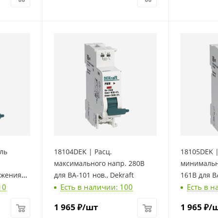
ль
18104DEK | Расц.
18105DEK 
максимального напр. 280В
минимальн
яжения
для ВА-101 нов., Dekraft
161В для ВА
10
Есть в наличии: 100
Есть в н
 нов.,
1 965
₽
/шт
1 965
₽
/