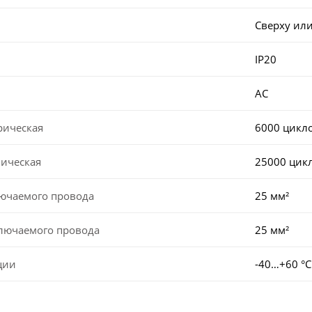
Сверху или
IP20
AC
рическая
6000 цикл
ническая
25000 цик
лючаемого провода
25 мм²
ключаемого провода
25 мм²
ции
-40…+60 °С