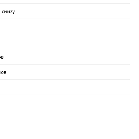
 снизу
ов
лов