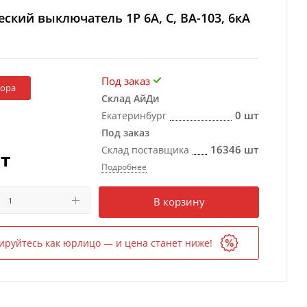
ский выключатель 1Р 6А, C, ВА-103, 6кА
Под заказ
бора
Склад АйДи
0 шт
Екатеринбург
Под заказ
16346 шт
Склад поставщика
т
Подробнее
Есть в наличии
в 2 магазинах
В корзину
ируйтесь как юрлицо — и цена станет ниже!