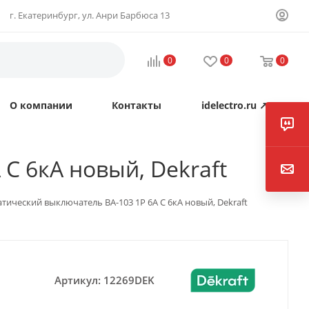
г. Екатеринбург, ул. Анри Барбюса 13
0
0
0
О компании
Контакты
idelectro.ru ↗
C 6кА новый, Dekraft
тический выключатель ВА-103 1P 6А C 6кА новый, Dekraft
Артикул:
12269DEK