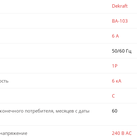
Dekraft
ВА-103
6 А
50/60 Гц
1P
ость
6 кА
C
конечного потребителя, месяцев с даты
60
 напряжение
240 В AC