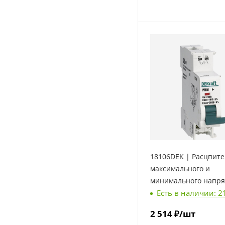
18106DEK | Расцпите
максимального и
минимального напр
Есть в наличии: 2
280В 161В для ВА-101
Dekraft
2 514
₽
/шт