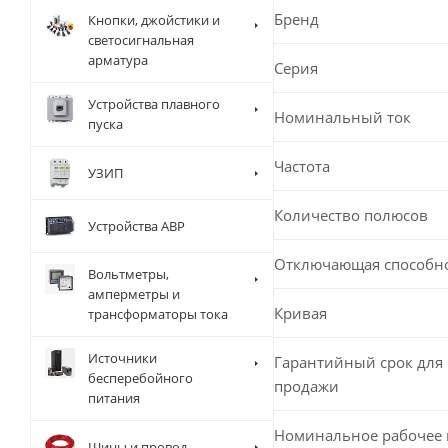
Бренд
Кнопки, джойстики и
светосигнальная
арматура
Серия
Устройства плавного
Номинальный ток
пуска
Частота
УЗИП
Количество полюсов
Устройства АВР
Отключающая способн
Вольтметры,
амперметры и
Кривая
трансформаторы тока
Источники
Гарантийный срок для 
бесперебойного
продажи
питания
Номинальное рабочее
Шины и провод