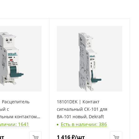
| Расцепитель
18101DEK | Контакт
ый с
сигнальный СК-101 для
льным контактом
ВА-101 новый, Dekraft
аличии: 1641
Есть в наличии: 386
C_DC для ВА-101
raft
шт
1 416
₽
/шт