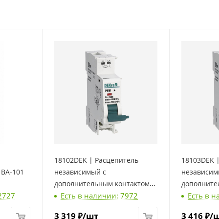
18102DEK | Расцепитель
18103DEK 
 ВА-101
независимый с
независим
дополнительным контактом
дополните
2727
Есть в наличии: 7972
Есть в н
220В для ВА-101 нов., Dekraft
24В, 48В A
новый, Dek
3 319
₽
/шт
3 416
₽
/