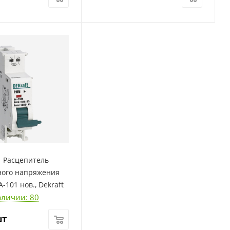
| Расцепитель
ого напряжения
-101 нов., Dekraft
аличии: 80
шт