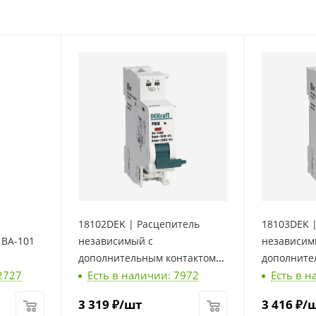
18102DEK | Расцепитель
18103DEK 
 ВА-101
независимый с
независим
дополнительным контактом
дополните
2727
Есть в наличии: 7972
Есть в н
220В для ВА-101 нов., Dekraft
24В, 48В A
новый, Dek
3 319
₽
/шт
3 416
₽
/