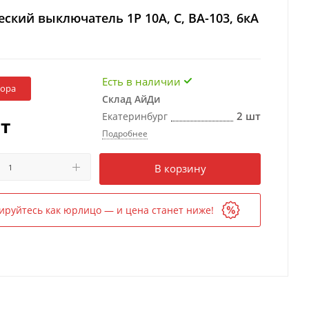
ский выключатель 1Р 10А, C, ВА-103, 6кА
Есть в наличии
бора
Склад АйДи
2 шт
Екатеринбург
т
Подробнее
Есть в наличии
в 1 магазине
В корзину
ируйтесь как юрлицо — и цена станет ниже!