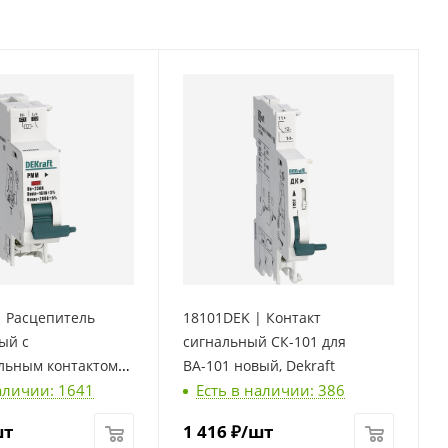
| Расцепитель
18101DEK | Контакт
ый с
сигнальный СК-101 для
льным контактом
ВА-101 новый, Dekraft
аличии: 1641
Есть в наличии: 386
C_DC для ВА-101
raft
шт
1 416
₽
/шт