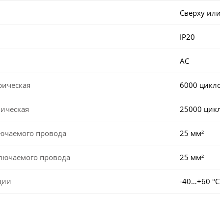
Сверху или
IP20
AC
рическая
6000 цикл
ническая
25000 цик
лючаемого провода
25 мм²
ключаемого провода
25 мм²
ции
-40…+60 °С