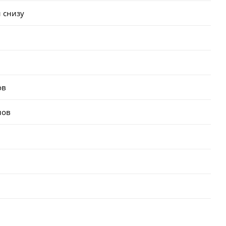
 снизу
ов
лов