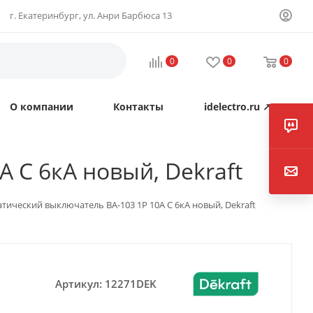
г. Екатеринбург, ул. Анри Барбюса 13
0
0
0
О компании
Контакты
idelectro.ru ↗
 C 6кА новый, Dekraft
тический выключатель ВА-103 1P 10А C 6кА новый, Dekraft
Артикул:
12271DEK