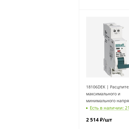
18106DEK | Расцпите
максимального и
минимального напр
Есть в наличии: 2
280В 161В для ВА-101
Dekraft
2 514
₽
/шт