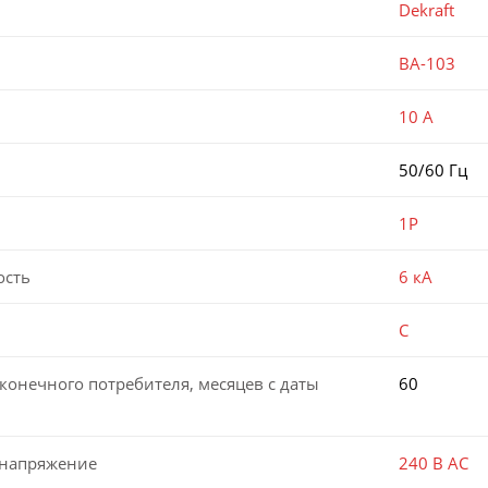
Dekraft
ВА-103
10 А
50/60 Гц
1P
ость
6 кА
C
конечного потребителя, месяцев с даты
60
 напряжение
240 В AC