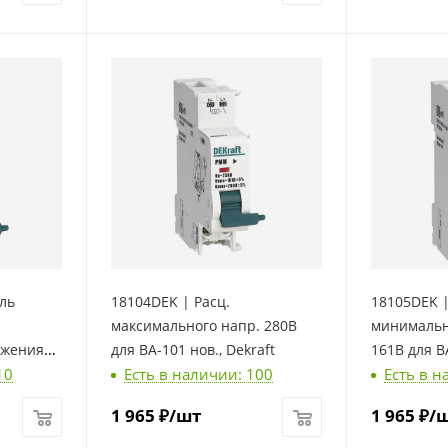
ль
18104DEK | Расц.
18105DEK 
максимального напр. 280В
минимальн
яжения
для ВА-101 нов., Dekraft
161В для ВА
10
Есть в наличии: 100
Есть в н
 нов.,
1 965
₽
/шт
1 965
₽
/