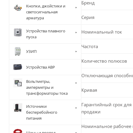
Бренд
Кнопки, джойстики и
светосигнальная
Серия
арматура
Устройства плавного
Номинальный ток
пуска
Частота
УЗИП
Количество полюсов
Устройства АВР
Отключающая способн
Вольтметры,
амперметры и
Кривая
трансформаторы тока
Гарантийный срок для 
Источники
продажи
бесперебойного
питания
Номинальное рабочее
Шины и провод