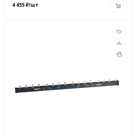
4 455
₽
/шт