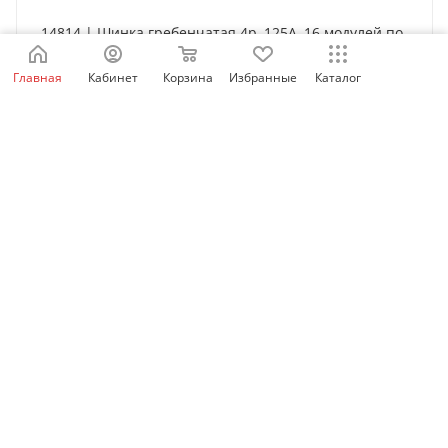
14814 | Шинка гребенчатая 4p, 125А, 16 модулей по
27 мм, Schneider Electric
Главная
Кабинет
Корзина
Избранные
Каталог
Нет в наличии
5 502
₽
/шт