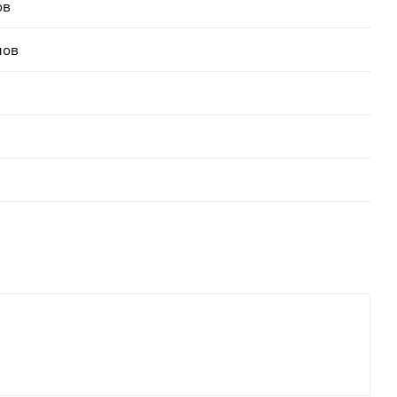
ов
лов