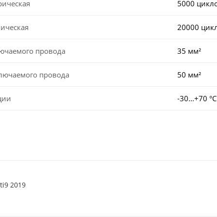
рическая
5000 цикл
ническая
20000 цик
лючаемого провода
35 мм²
ключаемого провода
50 мм²
ции
-30...+70 °С
ti9 2019