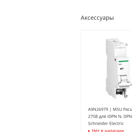
Аксессуары
A9N26979 | MSU Рас
275В для iDPN N, DPN 
Schneider Electric
Нет в наличии