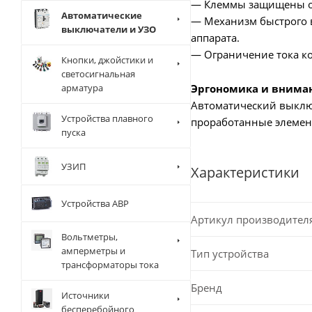
— Клеммы защищены от
Автоматические
— Механизм быстрого в
выключатели и УЗО
аппарата.
— Ограничение тока ко
Кнопки, джойстики и
светосигнальная
Эргономика и внима
арматура
Автоматический выключ
Устройства плавного
проработанные элемен
пуска
УЗИП
Характеристики
Устройства АВР
Артикул производител
Вольтметры,
амперметры и
Тип устройства
трансформаторы тока
Бренд
Источники
бесперебойного