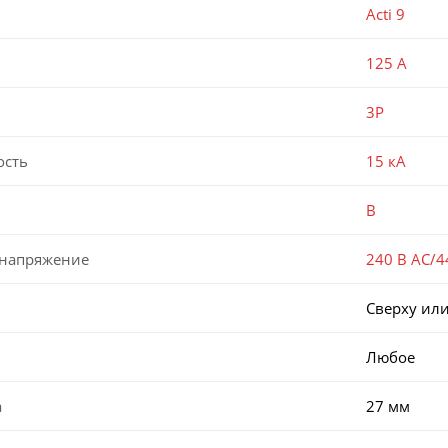
Acti 9
125 А
3P
ость
15 кА
B
 напряжение
240 В AC/4
Сверху или
Любое
а
27 мм