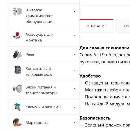
Щитовое
климатическое
оборудование
ОПИСАНИЕ
АК
Аксессуары для
монтажа
Для самых технолог
Реле
Серия Acti 9 обладает
рукоятки, опции связи 
Контакторы и
тепловые реле
Удобство
— Оснащены невыпад
Блоки питания и
— Монтаж в любом по
трансформаторы
— Подвод питания с л
— На каждый модуль м
Клеммы и разъёмы
Безопасность
Маркировка
— Зеленый флажок пока