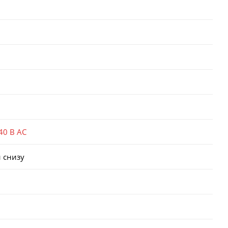
40 В AC
 снизу