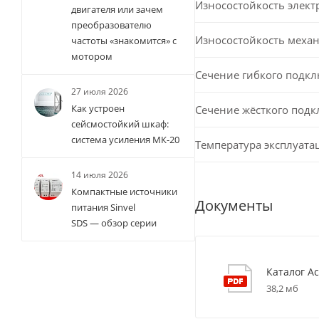
Износостойкость элект
двигателя или зачем
преобразователю
Износостойкость меха
частоты «знакомится» с
мотором
Сечение гибкого подк
27 июля 2026
Как устроен
Сечение жёсткого под
сейсмостойкий шкаф:
система усиления МК-20
Температура эксплуата
14 июля 2026
Компактные источники
Документы
питания Sinvel
SDS — обзор серии
Каталог Ac
38,2 мб