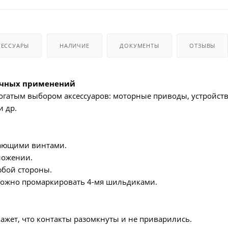
СЕССУАРЫ
НАЛИЧИЕ
ДОКУМЕНТЫ
ОТЗЫВЫ
ичных применений
 богатым выбором аксессуаров: моторные приводы, устройс
и др.
ающими винтами.
ложении.
юбой стороны.
ожно промаркировать 4-мя шильдиками.
жет, что контакты разомкнуты и не приварились.