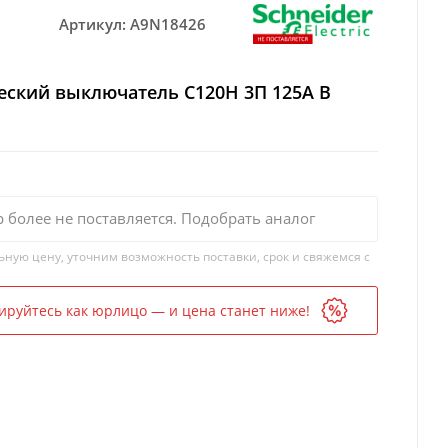
Артикул:
A9N18426
еский выключатель C120H 3П 125A B
р более не поставляется. Подобрать аналог
ьную цену, уточним возможность поставки, срок и свяжемся с
ируйтесь как юрлицо — и цена станет ниже!