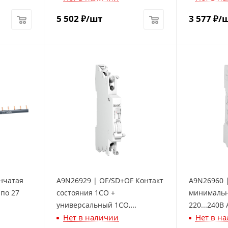
5 502
₽
/шт
3 577
₽
/
нчатая
A9N26929 | OF/SD+OF Контакт
A9N26960 
 по 27
состояния 1СО +
минимальн
универсальный 1СО,
220...240В 
Нет в наличии
Нет в н
Schneider Electric
Electric