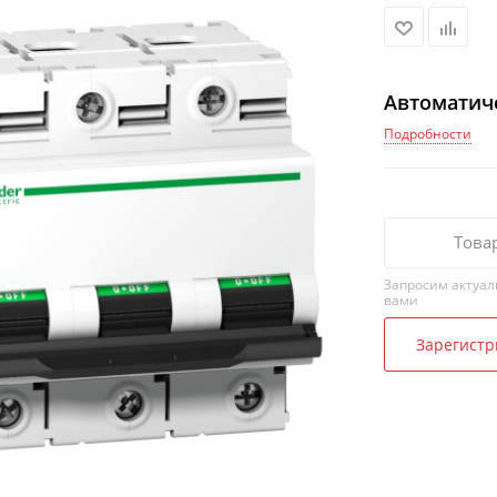
Автоматич
Подробности
Това
Запросим актуал
вами
Зарегистр