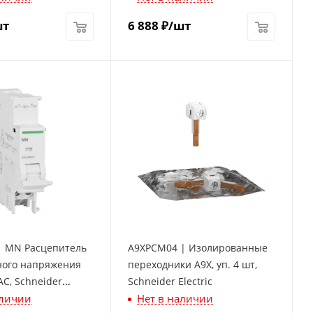
шт
6 888
₽
/шт
| MN Расцепитель
A9XPCM04 | Изолированные
ого напряжения
переходники A9X, уп. 4 шт,
AC, Schneider
Schneider Electric
аличии
Нет в наличии