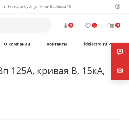
г. Екатеринбург, ул. Анри Барбюса 13
0
0
0
О компании
Контакты
idelectro.ru ↗
 125А, кривая B, 15кА,