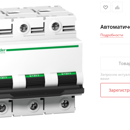
Автоматич
Подробности
Това
Запросим актуал
вами
Зарегистр