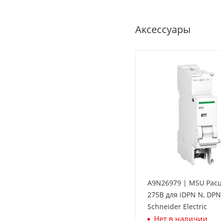
Аксессуары
A9N26979 | MSU Рас
275В для iDPN N, DPN 
Schneider Electric
Нет в наличии