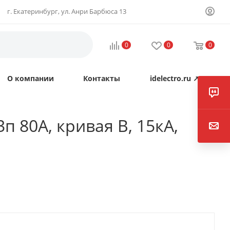
г. Екатеринбург, ул. Анри Барбюса 13
0
0
0
О компании
Контакты
idelectro.ru ↗
 80А, кривая B, 15кА,