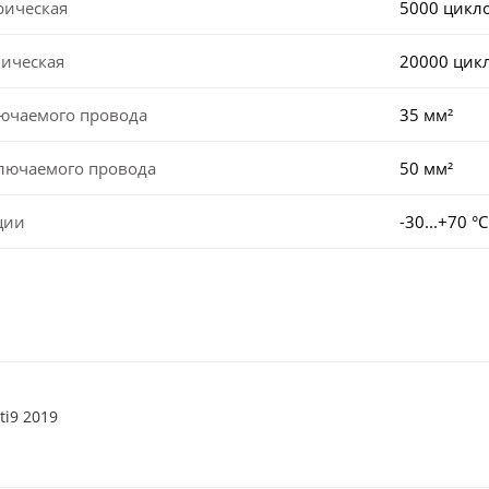
рическая
5000 цикл
ническая
20000 цик
лючаемого провода
35 мм²
ключаемого провода
50 мм²
ции
-30...+70 °С
ti9 2019