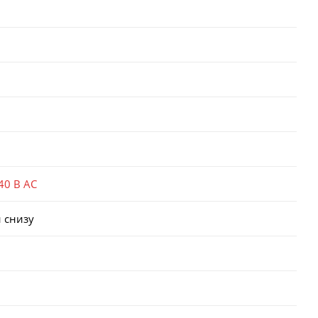
40 В AC
 снизу