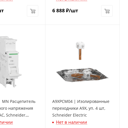
шт
6 888
₽
/шт
| MN Расцепитель
A9XPCM04 | Изолированные
ого напряжения
переходники A9X, уп. 4 шт,
AC, Schneider
Schneider Electric
аличии
Нет в наличии