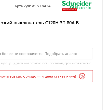
Артикул:
A9N18424
еский выключатель C120H 3П 80A B
р более не поставляется. Подобрать аналог
ьную цену, уточним возможность поставки, срок и свяжемся с
ируйтесь как юрлицо — и цена станет ниже!