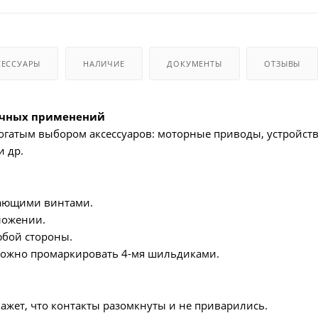
СЕССУАРЫ
НАЛИЧИЕ
ДОКУМЕНТЫ
ОТЗЫВЫ
ичных применений
 богатым выбором аксессуаров: моторные приводы, устройс
и др.
ающими винтами.
ложении.
юбой стороны.
ожно промаркировать 4-мя шильдиками.
жет, что контакты разомкнуты и не приварились.