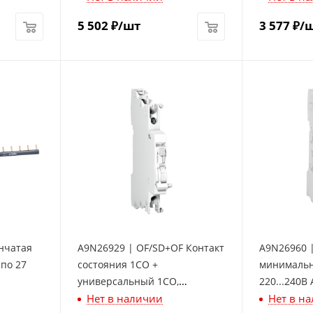
5 502
₽
/шт
3 577
₽
/
нчатая
A9N26929 | OF/SD+OF Контакт
A9N26960 
 по 27
состояния 1СО +
минимальн
универсальный 1СО,
220...240В 
Нет в наличии
Нет в н
Schneider Electric
Electric