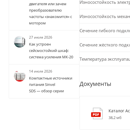
Износостойкость элект
двигателя или зачем
преобразователю
Износостойкость меха
частоты «знакомится» с
мотором
Сечение гибкого подк
27 июля 2026
Как устроен
Сечение жёсткого под
сейсмостойкий шкаф:
система усиления МК-20
Температура эксплуата
14 июля 2026
Компактные источники
Документы
питания Sinvel
SDS — обзор серии
Каталог Ac
38,2 мб