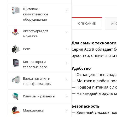
Щитовое
климатическое
оборудование
ОПИСАНИЕ
АК
Аксессуары для
монтажа
Для самых технолог
Реле
Серия Acti 9 обладает
рукоятки, опции связи 
Контакторы и
тепловые реле
Удобство
— Оснащены невыпад
Блоки питания и
— Монтаж в любом по
трансформаторы
— Подвод питания с л
— На каждый модуль м
Клеммы и разъёмы
Безопасность
Маркировка
— Зеленый флажок пока