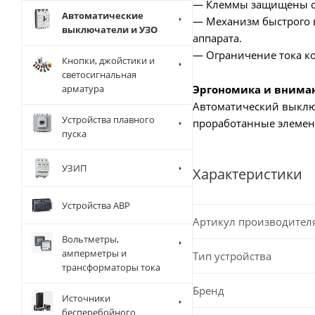
— Клеммы защищены от
Автоматические
— Механизм быстрого в
выключатели и УЗО
аппарата.
— Ограничение тока ко
Кнопки, джойстики и
светосигнальная
Эргономика и внима
арматура
Автоматический выключ
Устройства плавного
проработанные элемен
пуска
УЗИП
Характеристики
Устройства АВР
Артикул производител
Вольтметры,
амперметры и
Тип устройства
трансформаторы тока
Бренд
Источники
бесперебойного