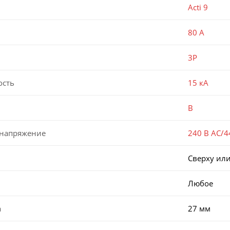
Acti 9
80 А
3P
ость
15 кА
B
 напряжение
240 В AC/4
Сверху или
Любое
а
27 мм