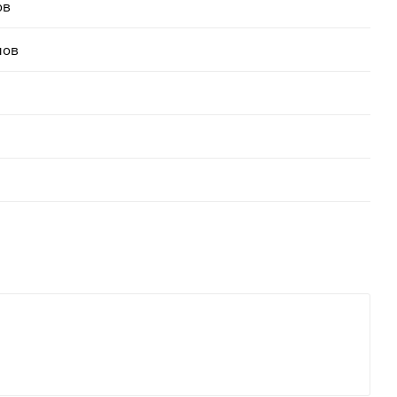
ов
лов