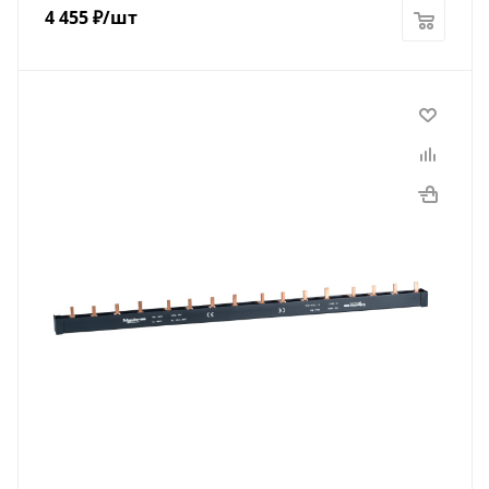
4 455
₽
/шт