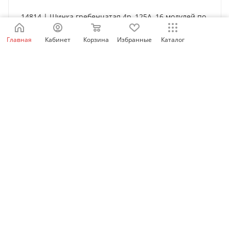
14814 | Шинка гребенчатая 4p, 125А, 16 модулей по
27 мм, Schneider Electric
Главная
Кабинет
Корзина
Избранные
Каталог
Нет в наличии
5 502
₽
/шт