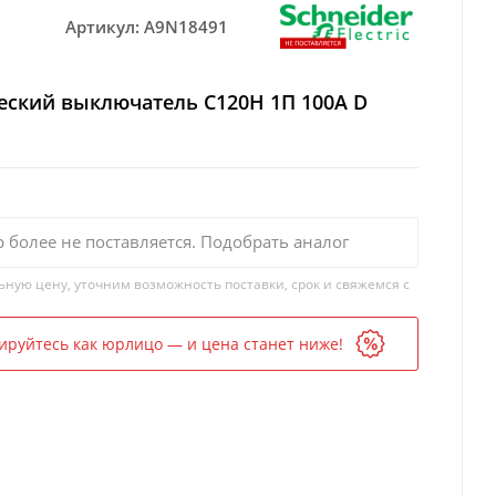
Артикул:
A9N18491
еский выключатель C120H 1П 100A D
р более не поставляется. Подобрать аналог
ьную цену, уточним возможность поставки, срок и свяжемся с
ируйтесь как юрлицо — и цена станет ниже!