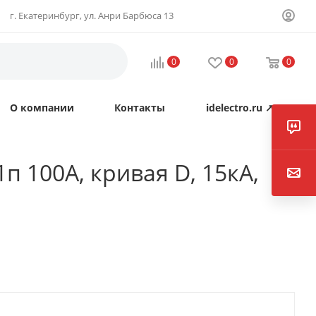
г. Екатеринбург, ул. Анри Барбюса 13
0
0
0
О компании
Контакты
idelectro.ru ↗
п 100А, кривая D, 15кА,