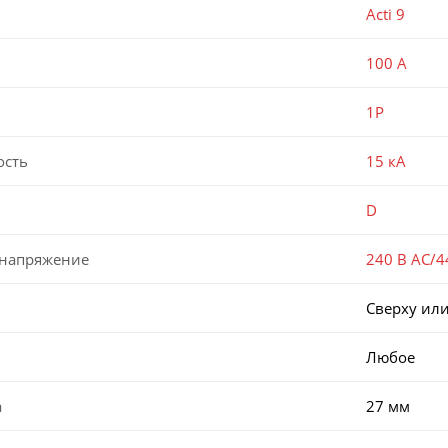
Acti 9
100 А
1P
ость
15 кА
D
 напряжение
240 В AC/4
Сверху или
Любое
а
27 мм