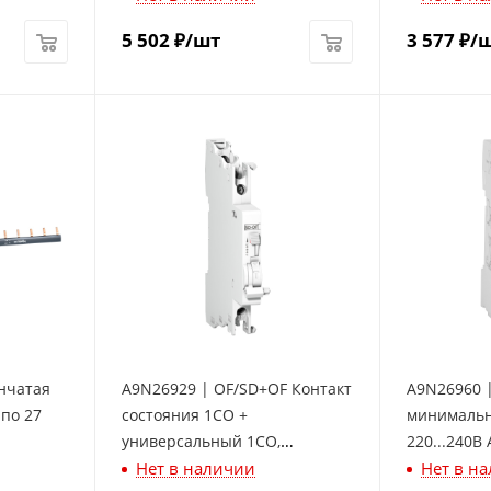
5 502
₽
/шт
3 577
₽
/
нчатая
A9N26929 | OF/SD+OF Контакт
A9N26960 
 по 27
состояния 1СО +
минимальн
универсальный 1СО,
220...240В 
Нет в наличии
Нет в н
Schneider Electric
Electric