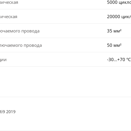
рическая
5000 цикл
ническая
20000 цик
лючаемого провода
35 мм²
ключаемого провода
50 мм²
ции
-30...+70 °С
ti9 2019