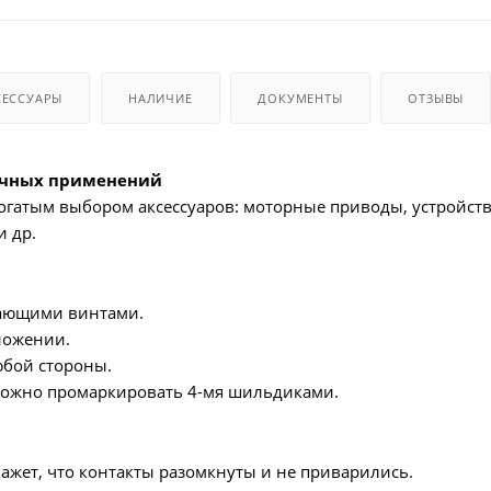
СЕССУАРЫ
НАЛИЧИЕ
ДОКУМЕНТЫ
ОТЗЫВЫ
ичных применений
 богатым выбором аксессуаров: моторные приводы, устройс
и др.
ающими винтами.
ложении.
юбой стороны.
ожно промаркировать 4-мя шильдиками.
жет, что контакты разомкнуты и не приварились.