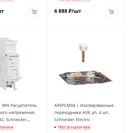
шт
6 888
₽
/шт
| MN Расцепитель
A9XPCM04 | Изолированные
ого напряжения
переходники A9X, уп. 4 шт,
AC, Schneider
Schneider Electric
аличии
Нет в наличии