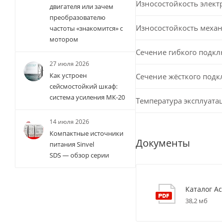
Износостойкость элект
двигателя или зачем
преобразователю
Износостойкость меха
частоты «знакомится» с
мотором
Сечение гибкого подк
27 июля 2026
Как устроен
Сечение жёсткого под
сейсмостойкий шкаф:
система усиления МК-20
Температура эксплуата
14 июля 2026
Компактные источники
Документы
питания Sinvel
SDS — обзор серии
Каталог Ac
38,2 мб