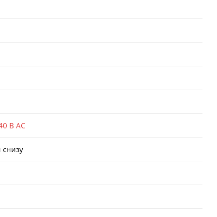
40 В AC
 снизу