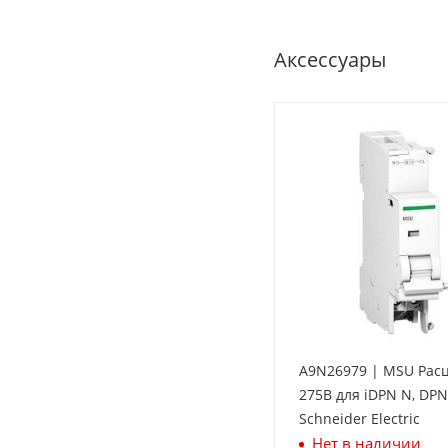
Аксессуары
A9N26979 | MSU Рас
275В для iDPN N, DPN 
Schneider Electric
Нет в наличии