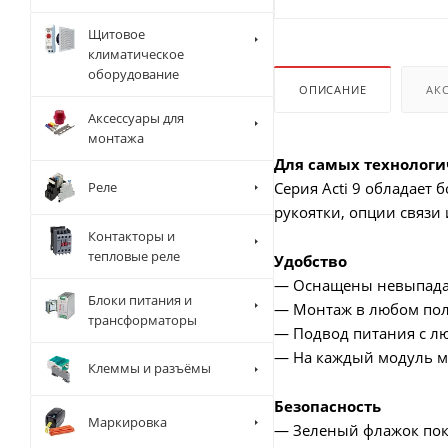
Щитовое
климатическое
оборудование
ОПИСАНИЕ
АК
Аксессуары для
монтажа
Для самых технолог
Реле
Серия Acti 9 обладает
рукоятки, опции связи 
Контакторы и
тепловые реле
Удобство
— Оснащены невыпад
Блоки питания и
— Монтаж в любом по
трансформаторы
— Подвод питания с л
— На каждый модуль м
Клеммы и разъёмы
Безопасность
Маркировка
— Зеленый флажок пока