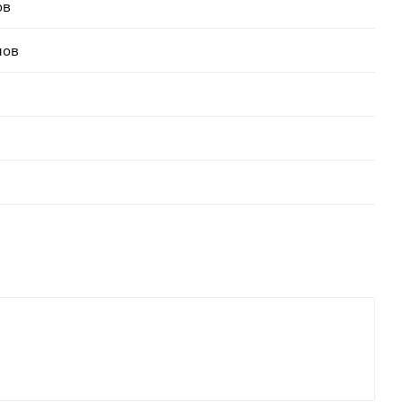
ов
лов