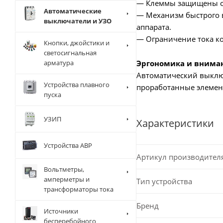
— Клеммы защищены от
Автоматические
— Механизм быстрого в
выключатели и УЗО
аппарата.
— Ограничение тока ко
Кнопки, джойстики и
светосигнальная
Эргономика и внима
арматура
Автоматический выключ
Устройства плавного
проработанные элемен
пуска
УЗИП
Характеристики
Устройства АВР
Артикул производител
Вольтметры,
амперметры и
Тип устройства
трансформаторы тока
Бренд
Источники
бесперебойного