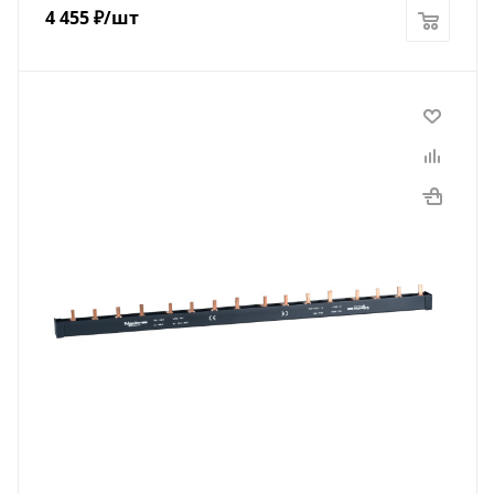
4 455
₽
/шт