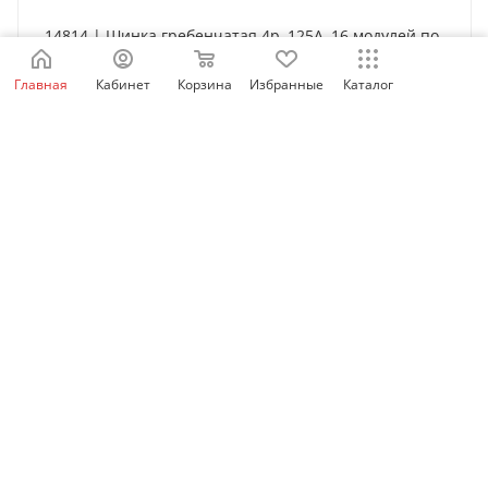
14814 | Шинка гребенчатая 4p, 125А, 16 модулей по
27 мм, Schneider Electric
Главная
Кабинет
Корзина
Избранные
Каталог
Нет в наличии
5 502
₽
/шт