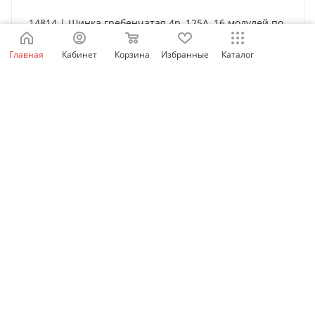
14814 | Шинка гребенчатая 4p, 125А, 16 модулей по
27 мм, Schneider Electric
Главная
Кабинет
Корзина
Избранные
Каталог
Нет в наличии
5 502
₽
/шт