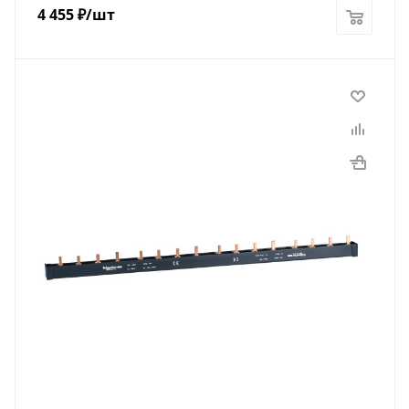
4 455
₽
/шт